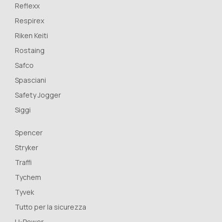
Reflexx
Respirex
Riken Keiti
Rostaing
Safco
Spasciani
Safety Jogger
Siggi
Spencer
Stryker
Traffi
Tychem
Tyvek
Tutto per la sicurezza
U-Power