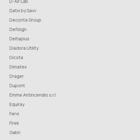
D-Air Lab
Datix by Savv
Deconta Group
Defisign
Deltaplus
Diadora Utility
Dicota
Dimatex
Drager
Dupont
Emme Antincendio s.r.l.
Equiray
Fervi
Firek
Gabri