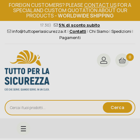
FOREIGN CUSTOMERS? PLEASE
CONTACT US
FOR A
SPECIAL AND CUSTOM QUOTATION ABOUT OUR
PRODUCTS -
WORLDWIDE SHIPPING
Ordine minimo 149€+iva
376 004 4000
(Lun - Ven / 8.30 -
17.30)
5% di sconto subito
info@tuttoperlasicurezza.it
|
Contatti
|
Chi Siamo
|
Spedizioni
|
Pagamenti
0
Cerca
navigazione
☰