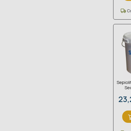
Co
Sepioli
Se
Prez
23,