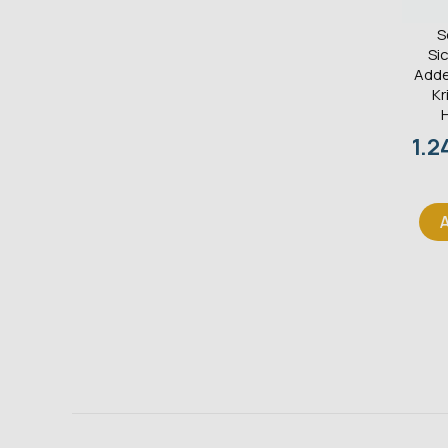
S
Si
Adde
Kr
Pre
1.2