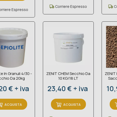
Corriere Espresso
Co
rriere Espresso
te In Granuli 4/30 -
ZENIT CHEM Secchio Da
ZENIT 
cchio Da 20kg
10 KG/18 LT
Sacc
zo
Prezzo
Pre
20 € + iva
23,40 € + iva
10,
ACQUISTA
ACQUISTA