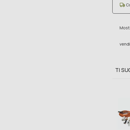
Co
Mostr
vendi
TI S