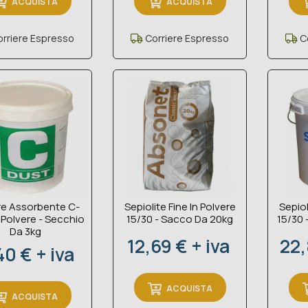
ACQUISTA
ACQUISTA
rriere Espresso
Corriere Espresso
Co
re Assorbente C-
Sepiolite Fine In Polvere
Sepiol
 Polvere - Secchio
15/30 - Sacco Da 20kg
15/30 
Da 3kg
Prezzo
Pre
12,69 € + iva
22,
zzo
40 € + iva
ACQUISTA
ACQUISTA