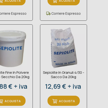
ACQUISTA
ACQUISTA
rriere Espresso
Corriere Espresso
ite Fine In Polvere
Sepiolite In Granuli 4/30 -
- Secchio Da 20kg
Sacco Da 20kg
zzo
Prezzo
88 € + iva
12,69 € + iva
ACQUISTA
ACQUISTA