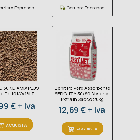
rriere Espresso
Corriere Espresso
D 30K DIAMIX PLUS
Zenit Polvere Assorbente
o Da 10 KG/18LT
SEPIOLITA 30/60 Absonet
Extra In Sacco 20kg
zzo
99 € + iva
Prezzo
12,69 € + iva
ACQUISTA
ACQUISTA