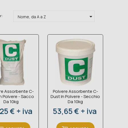

r:
Nome, da A a Z
re Assorbente C-
Polvere Assorbente C-
n Polvere - Sacco
Dust In Polvere - Secchio
Da 10kg
Da 10kg
zzo
Prezzo
25 € + iva
53,65 € + iva