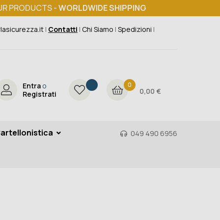
UR PRODUCTS -
WORLDWIDE SHIPPING
lasicurezza.it
|
Contatti
|
Chi Siamo
|
Spedizioni
|
0
Entra
o
0,00 €
Registrati
artellonistica
049 490 6956