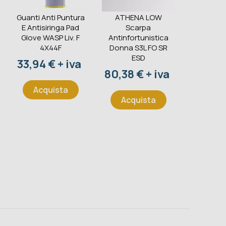
Guanti Anti Puntura
ATHENA LOW
Berretto
E Antisiringa Pad
Scarpa
Alta Vis
Glove WASP Liv. F
Antinfortunistica
Portwe
4X44F
Donna S3L FO SR
EN
ESD
Prezzo
Prezz
33,94 € + iva
10,50 
Prezzo
80,38 € + iva
Acquista
Acqu
Acquista