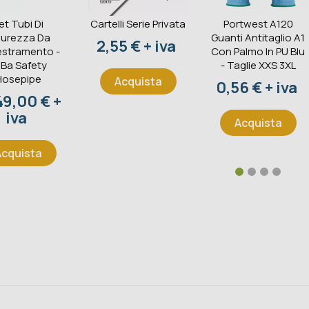
et Tubi Di
Cartelli Serie Privata
Portwest A120
curezza Da
Guanti Antitaglio A1
Prezzo
2,55 € + iva
stramento -
Con Palmo In PU Blu
iBa Safety
- Taglie XXS 3XL
Hosepipe
Acquista
Prezzo
0,56 € + iva
zzo
49,00 € +
iva
Acquista
Acquista