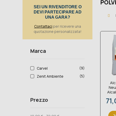
POLV
SEI UN RIVENDITORE O
DEVI PARTECIPARE AD
UNA GARA?
Contattaci
per ricevere una
quotazione personalizzata!
Marca
(9)
Carvel
(5)
Zenit Ambiente
Alc
Neu
Alcal
Pre
71,
Prezzo