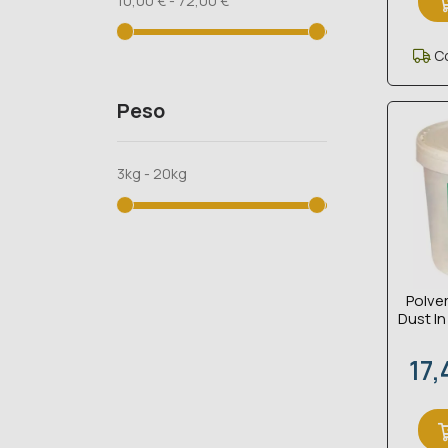
10,00 € - 72,00 €
Co
Peso
3kg - 20kg
Polve
Dust In
Pre
17,