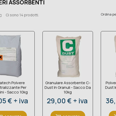
ERI ASSORBENTI
Ordina pe
Ci sono 14 prodotti.
atech Polvere
Granulare Assorbente C-
Polve
tralizzante Per
Dust In Granuli - Sacco Da
Dust I
ini - Sacco 10kg
10kg
zzo
Prezzo
Pre
05 € + iva
29,00 € + iva
36,