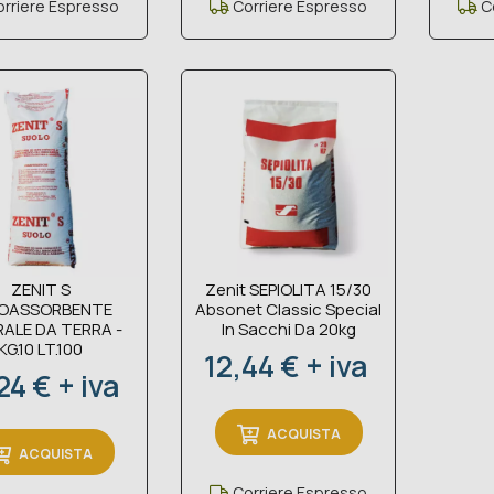
rriere Espresso
Corriere Espresso
Co
ZENIT S
Zenit SEPIOLITA 15/30
OASSORBENTE
Absonet Classic Special
RALE DA TERRA -
In Sacchi Da 20kg
KG.10 LT.100
Prezzo
12,44 € + iva
zzo
24 € + iva
ACQUISTA
ACQUISTA
Corriere Espresso