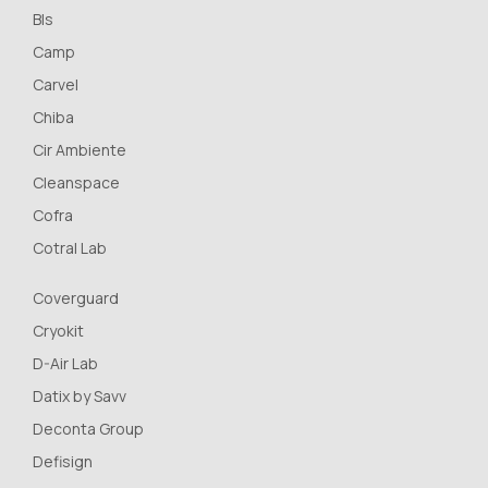
Bls
Camp
Carvel
Chiba
Cir Ambiente
Cleanspace
Cofra
Cotral Lab
Coverguard
Cryokit
D-Air Lab
Datix by Savv
Deconta Group
Defisign