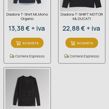
Diadora T-Shirt ML Mono
Diadora T-SHIRT MOTOR
Organic
ML DUCATI
Prezzo
Prezzo
13,38 € + iva
22,88 € + iva
ACQUISTA
ACQUISTA
Corriere Espresso
Corriere Espresso