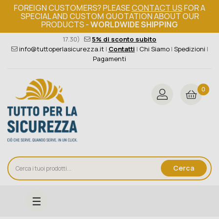
FOREIGN CUSTOMERS? PLEASE
CONTACT US
FOR A
SPECIAL AND CUSTOM QUOTATION ABOUT OUR
PRODUCTS -
WORLDWIDE SHIPPING
Ordine minimo 149€+iva
376 004 4000
(Lun - Ven / 8.30 -
17.30)
5% di sconto subito
info@tuttoperlasicurezza.it
|
Contatti
|
Chi Siamo
|
Spedizioni
|
Pagamenti
0
Cerca
navigazione
☰