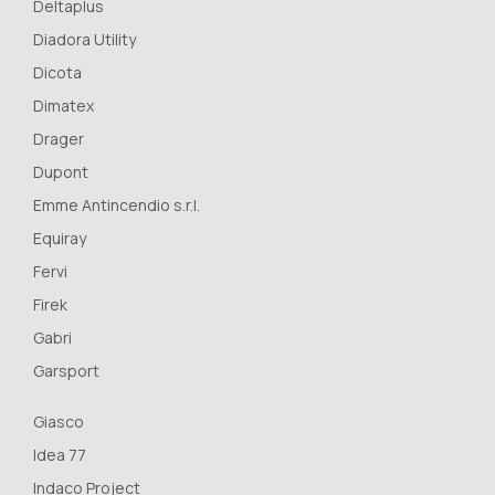
Deltaplus
Diadora Utility
Dicota
Dimatex
Drager
Dupont
Emme Antincendio s.r.l.
Equiray
Fervi
Firek
Gabri
Garsport
Giasco
Idea 77
Indaco Project