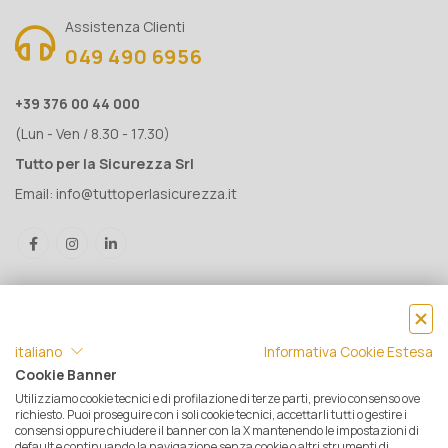
Assistenza Clienti
049 490 6956
+39 376 00 44 000
(Lun - Ven / 8.30 - 17.30)
Tutto per la Sicurezza Srl
Email:
info@tuttoperlasicurezza.it
italiano
Informativa Cookie Estesa
Cookie Banner
Utilizziamo cookie tecnici e di profilazione di terze parti, previo consenso ove
® Tutto per la Sicurezza Srl IT05500560288 | Rea 471793 - C.S. €
richiesto. Puoi proseguire con i soli cookie tecnici, accettarli tutti o gestire i
consensi oppure chiudere il banner con la X mantenendo le impostazioni di
10.000 i.v. | © 2025 Tutti i diritti riservati. Tutto per la sicurezza è un
default e continuando la navigazione senza cookie o altri strumenti di