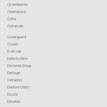
Cir Ambiente
Cleanspace
Cofra
Cotral Lab
Coverguard
Cryokit
D-Air Lab
Datix by Savv
Deconta Group
Defisign
Deltaplus
Diadora Utility
Dicota
Dimatex