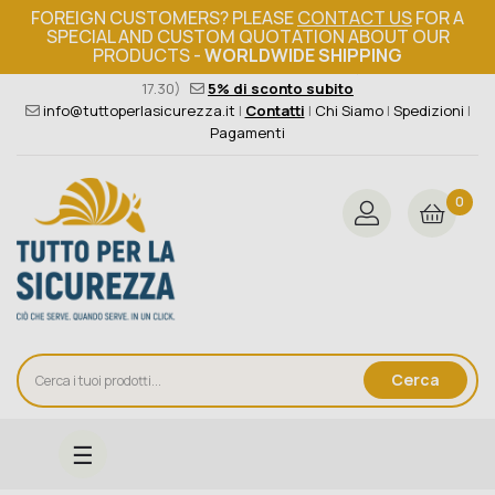
FOREIGN CUSTOMERS? PLEASE
CONTACT US
FOR A
SPECIAL AND CUSTOM QUOTATION ABOUT OUR
PRODUCTS -
WORLDWIDE SHIPPING
Ordine minimo 149€+iva
376 004 4000
(Lun - Ven / 8.30 -
17.30)
5% di sconto subito
info@tuttoperlasicurezza.it
|
Contatti
|
Chi Siamo
|
Spedizioni
|
Pagamenti
0
Cerca
navigazione
☰