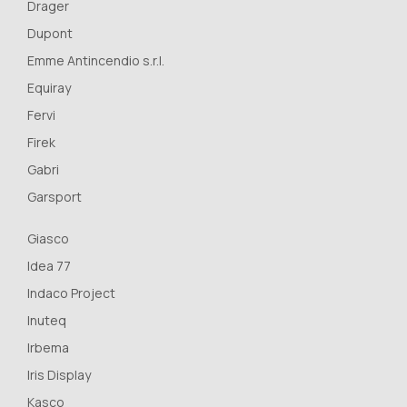
Drager
Dupont
Emme Antincendio s.r.l.
Equiray
Fervi
Firek
Gabri
Garsport
Giasco
Idea 77
Indaco Project
Inuteq
Irbema
Iris Display
Kasco