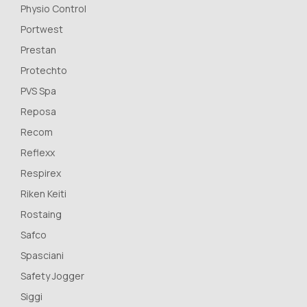
Physio Control
Portwest
Prestan
Protechto
PVS Spa
Reposa
Recom
Reflexx
Respirex
Riken Keiti
Rostaing
Safco
Spasciani
Safety Jogger
Siggi