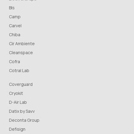
Bls
Camp
Carvel
Chiba
Cir Ambiente
Cleanspace
Cofra
Cotral Lab
Coverguard
Cryokit
D-Air Lab
Datix by Savv
Deconta Group
Defisign