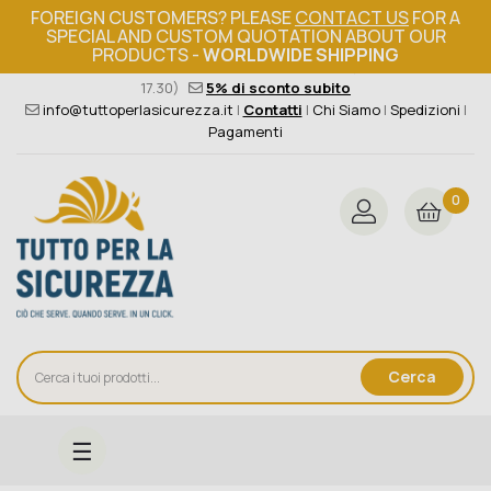
FOREIGN CUSTOMERS? PLEASE
CONTACT US
FOR A
SPECIAL AND CUSTOM QUOTATION ABOUT OUR
PRODUCTS -
WORLDWIDE SHIPPING
Ordine minimo 149€+iva
376 004 4000
(Lun - Ven / 8.30 -
17.30)
5% di sconto subito
info@tuttoperlasicurezza.it
|
Contatti
|
Chi Siamo
|
Spedizioni
|
Pagamenti
0
Cerca
navigazione
☰