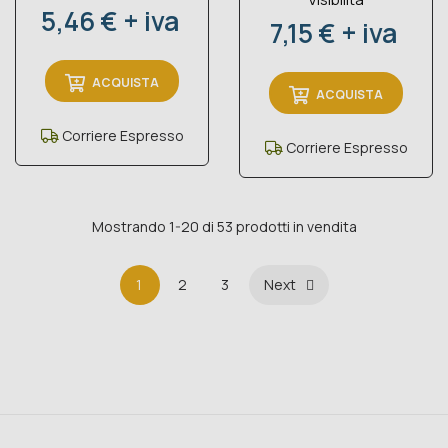
Prezzo
5,46 € + iva
Prezzo
7,15 € + iva
ACQUISTA
ACQUISTA
Corriere Espresso
Corriere Espresso
Mostrando 1-20 di 53 prodotti in vendita
1
2
3
Next