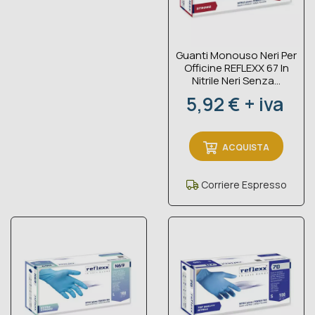
Guanti Monouso Neri Per
Officine REFLEXX 67 In
Nitrile Neri Senza...
Prezzo
5,92 € + iva
ACQUISTA
Corriere Espresso