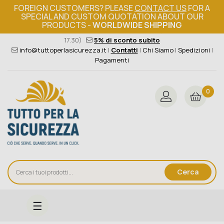
FOREIGN CUSTOMERS? PLEASE
CONTACT US
FOR A
SPECIAL AND CUSTOM QUOTATION ABOUT OUR
PRODUCTS -
WORLDWIDE SHIPPING
Ordine minimo 149€+iva
376 004 4000
(Lun - Ven / 8.30 -
17.30)
5% di sconto subito
info@tuttoperlasicurezza.it
|
Contatti
|
Chi Siamo
|
Spedizioni
|
Pagamenti
0
Cerca
navigazione
☰