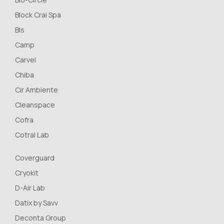
Block Crai Spa
Bls
Camp
Carvel
Chiba
Cir Ambiente
Cleanspace
Cofra
Cotral Lab
Coverguard
Cryokit
D-Air Lab
Datix by Savv
Deconta Group