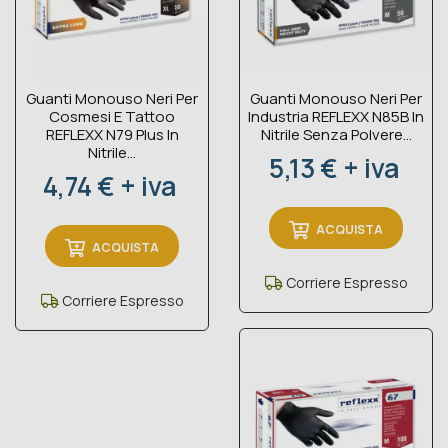
Guanti Monouso Neri Per
Guanti Monouso Neri Per
Cosmesi E Tattoo
Industria REFLEXX N85B In
REFLEXX N79 Plus In
Nitrile Senza Polvere...
Nitrile...
Prezzo
5,13 € + iva
Prezzo
4,74 € + iva
ACQUISTA
ACQUISTA
Corriere Espresso
Corriere Espresso