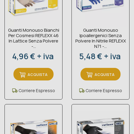
Guanti Monouso Bianchi
Guanti Monouso
Per Cosmesi REFLEXX 46
Ipoallergenici Senza
In Lattice Senza Polvere
Polvere In Nitrile REFLEXX
-...
N71 -...
Prezzo
Prezzo
4,96 € + iva
5,48 € + iva
ACQUISTA
ACQUISTA
Corriere Espresso
Corriere Espresso