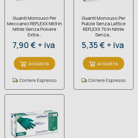
Guanti Monouso Per
Guanti Monouso Per
Meccanici REFLEXX N69 In
Pulizie Senza Lattice
Nitrile Senza Polvere
REFLEXX 70 In Nitrile
Extra...
Senza...
Prezzo
Prezzo
7,90 € + iva
5,35 € + iva
ACQUISTA
ACQUISTA
Corriere Espresso
Corriere Espresso