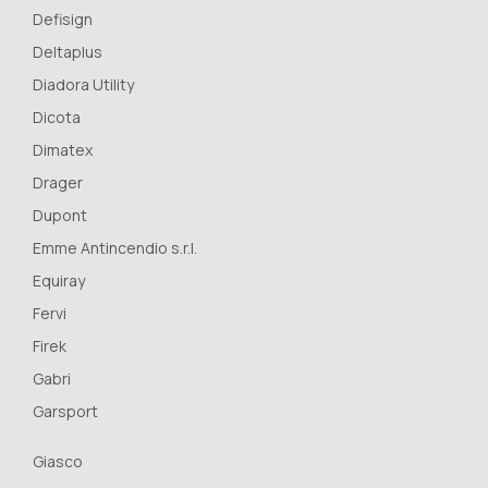
Defisign
Deltaplus
Diadora Utility
Dicota
Dimatex
Drager
Dupont
Emme Antincendio s.r.l.
Equiray
Fervi
Firek
Gabri
Garsport
Giasco