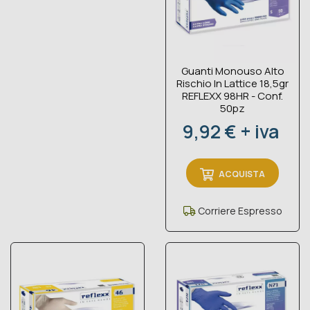
Guanti Monouso Alto
Rischio In Lattice 18,5gr
REFLEXX 98HR - Conf.
50pz
Prezzo
9,92 € + iva
ACQUISTA
Corriere Espresso