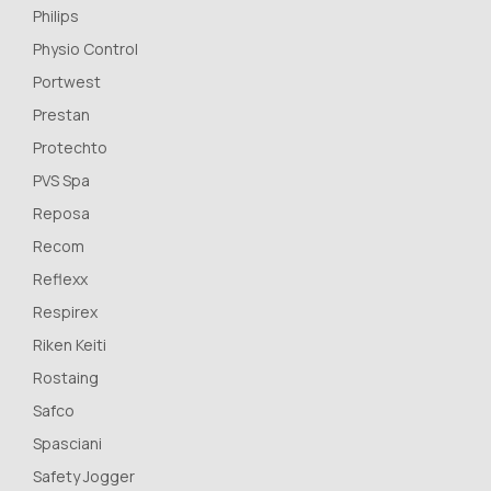
Philips
Physio Control
Portwest
Prestan
Protechto
PVS Spa
Reposa
Recom
Reflexx
Respirex
Riken Keiti
Rostaing
Safco
Spasciani
Safety Jogger