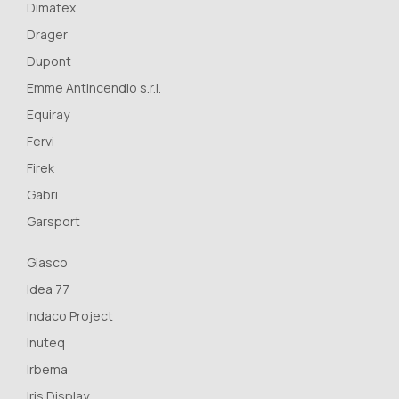
Dimatex
Drager
Dupont
Emme Antincendio s.r.l.
Equiray
Fervi
Firek
Gabri
Garsport
Giasco
Idea 77
Indaco Project
Inuteq
Irbema
Iris Display