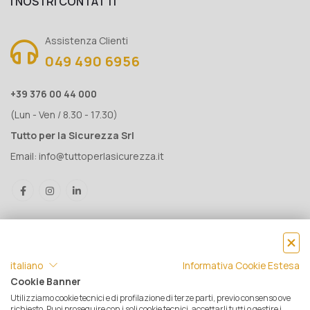
I NOSTRI CONTATTI
Assistenza Clienti
049 490 6956
+39 376 00 44 000
(Lun - Ven / 8.30 - 17.30)
Tutto per la Sicurezza Srl
Email:
info@tuttoperlasicurezza.it
italiano
Informativa Cookie Estesa
Cookie Banner
Utilizziamo cookie tecnici e di profilazione di terze parti, previo consenso ove
® Tutto per la Sicurezza Srl IT05500560288 | Rea 471793 - C.S. €
richiesto. Puoi proseguire con i soli cookie tecnici, accettarli tutti o gestire i