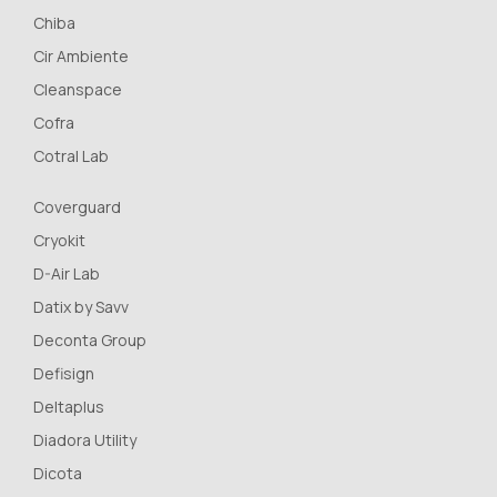
Chiba
Cir Ambiente
Cleanspace
Cofra
Cotral Lab
Coverguard
Cryokit
D-Air Lab
Datix by Savv
Deconta Group
Defisign
Deltaplus
Diadora Utility
Dicota