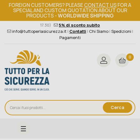
FOREIGN CUSTOMERS? PLEASE
CONTACT US
FOR A
SPECIAL AND CUSTOM QUOTATION ABOUT OUR
PRODUCTS -
WORLDWIDE SHIPPING
Ordine minimo 149€+iva
376 004 4000
(Lun - Ven / 8.30 -
17.30)
5% di sconto subito
info@tuttoperlasicurezza.it
|
Contatti
|
Chi Siamo
|
Spedizioni
|
Pagamenti
0
Cerca
navigazione
☰