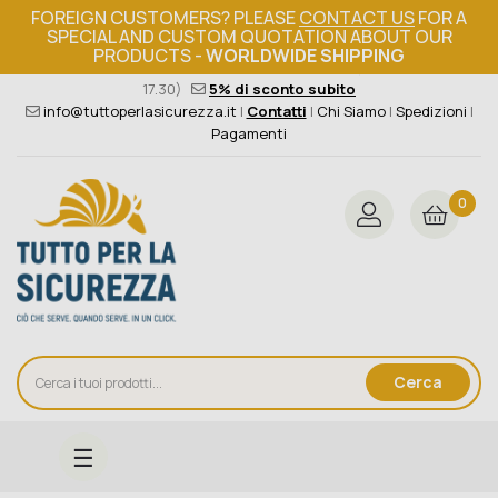
FOREIGN CUSTOMERS? PLEASE
CONTACT US
FOR A
SPECIAL AND CUSTOM QUOTATION ABOUT OUR
PRODUCTS -
WORLDWIDE SHIPPING
Ordine minimo 149€+iva
376 004 4000
(Lun - Ven / 8.30 -
17.30)
5% di sconto subito
info@tuttoperlasicurezza.it
|
Contatti
|
Chi Siamo
|
Spedizioni
|
Pagamenti
0
Cerca
navigazione
☰