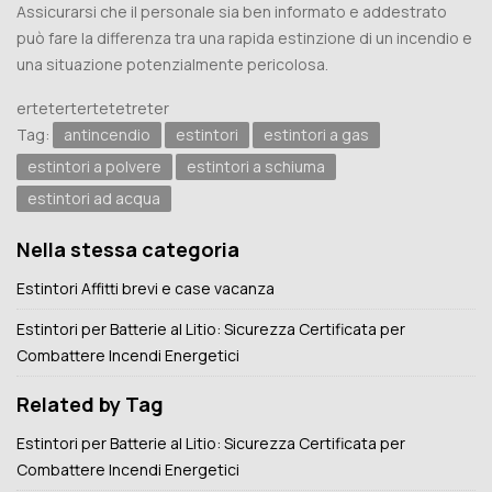
Assicurarsi che il personale sia ben informato e addestrato
può fare la differenza tra una rapida estinzione di un incendio e
una situazione potenzialmente pericolosa.
ertetertertetetreter
Tag:
antincendio
estintori
estintori a gas
estintori a polvere
estintori a schiuma
estintori ad acqua
Nella stessa categoria
Estintori Affitti brevi e case vacanza
Estintori per Batterie al Litio: Sicurezza Certificata per
Combattere Incendi Energetici
Related by Tag
Estintori per Batterie al Litio: Sicurezza Certificata per
Combattere Incendi Energetici