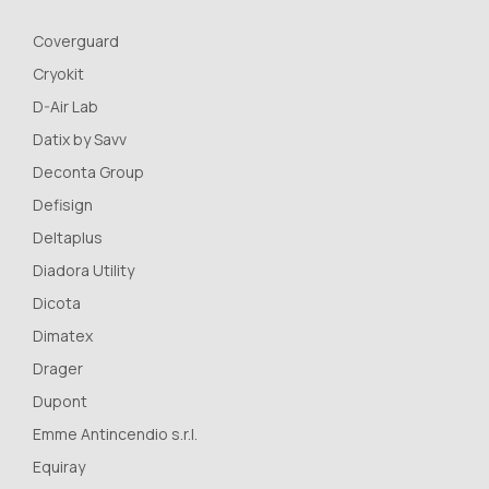
Coverguard
Cryokit
D-Air Lab
Datix by Savv
Deconta Group
Defisign
Deltaplus
Diadora Utility
Dicota
Dimatex
Drager
Dupont
Emme Antincendio s.r.l.
Equiray