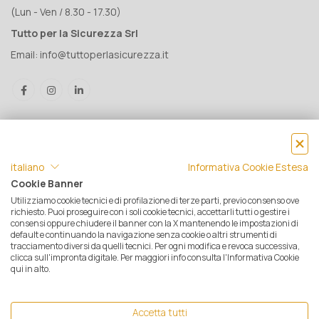
(Lun - Ven / 8.30 - 17.30)
Tutto per la Sicurezza Srl
Email:
info@tuttoperlasicurezza.it
italiano
Informativa Cookie Estesa
Cookie Banner
Utilizziamo cookie tecnici e di profilazione di terze parti, previo consenso ove
® Tutto per la Sicurezza Srl IT05500560288 | Rea 471793 - C.S. €
richiesto. Puoi proseguire con i soli cookie tecnici, accettarli tutti o gestire i
consensi oppure chiudere il banner con la X mantenendo le impostazioni di
10.000 i.v. | © 2025 Tutti i diritti riservati. Tutto per la sicurezza è un
default e continuando la navigazione senza cookie o altri strumenti di
marchio registrato
tracciamento diversi da quelli tecnici. Per ogni modifica e revoca successiva,
clicca sull'impronta digitale. Per maggiori info consulta l'Informativa Cookie
Privacy e Cookie Policy
|
Mappa del sito
|
Termini e condizioni di
qui in alto.
vendita
|
Resi e Garanzie
|
Spedizioni
|
Pagamenti
|
Assistenza
Clienti
| Ecommerce by
Opensolve
Accetta tutti