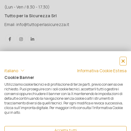
(Lun - Ven / 8.30 - 17.30)
Tutto per la Sicurezza Srl
Email:
info@tuttoperlasicurezza.it
italiano
Informativa Cookie Estesa
Cookie Banner
Utilizziamo cookie tecnici e di profilazione di terze parti, previo consenso ove
® Tutto per la Sicurezza Srl IT05500560288 | Rea 471793 - C.S. €
richiesto. Puoi proseguire con i soli cookie tecnici, accettarli tutti o gestire i
consensi oppure chiudere il banner con la X mantenendo le impostazioni di
10.000 i.v. | © 2025 Tutti i diritti riservati. Tutto per la sicurezza è un
default e continuando la navigazione senza cookie o altri strumenti di
marchio registrato
tracciamento diversi da quelli tecnici. Per ogni modifica e revoca successiva,
clicca sull'impronta digitale. Per maggiori info consulta l'Informativa Cookie
Privacy e Cookie Policy
|
Mappa del sito
|
Termini e condizioni di
qui in alto.
vendita
|
Resi e Garanzie
|
Spedizioni
|
Pagamenti
|
Assistenza
Clienti
| Ecommerce by
Opensolve
Accetta tutti