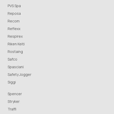
PVS Spa
Reposa
Recom
Reflexx
Respirex
Riken Keiti
Rostaing
Safco
Spasciani
Safety Jogger
Siggi
Spencer
Stryker
Traffi