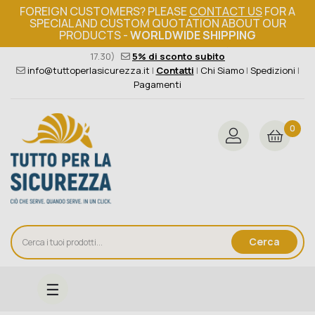
FOREIGN CUSTOMERS? PLEASE
CONTACT US
FOR A
SPECIAL AND CUSTOM QUOTATION ABOUT OUR
PRODUCTS -
WORLDWIDE SHIPPING
Ordine minimo 149€+iva
376 004 4000
(Lun - Ven / 8.30 -
17.30)
5% di sconto subito
info@tuttoperlasicurezza.it
|
Contatti
|
Chi Siamo
|
Spedizioni
|
Pagamenti
0
Cerca
navigazione
☰