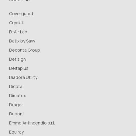
Coverguard
Cryokit
D-Air Lab
Datix by Savv
Deconta Group
Defisign
Deltaplus
Diadora Utility
Dicota
Dimatex
Drager
Dupont
Emme Antincendio s.r.l.
Equiray