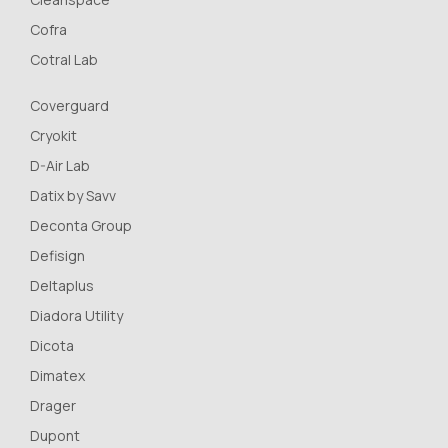
Cofra
Cotral Lab
Coverguard
Cryokit
D-Air Lab
Datix by Savv
Deconta Group
Defisign
Deltaplus
Diadora Utility
Dicota
Dimatex
Drager
Dupont