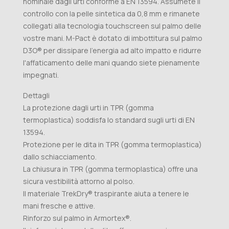
nominale dagli urti conforme a EN 13594. Assumete il
controllo con la pelle sintetica da 0,8 mm e rimanete
collegati alla tecnologia touchscreen sul palmo delle
vostre mani. M-Pact è dotato di imbottitura sul palmo
D3O® per dissipare l'energia ad alto impatto e ridurre
l'affaticamento delle mani quando siete pienamente
impegnati.
Dettagli
La protezione dagli urti in TPR (gomma
termoplastica) soddisfa lo standard sugli urti di EN
13594.
Protezione per le dita in TPR (gomma termoplastica)
dallo schiacciamento.
La chiusura in TPR (gomma termoplastica) offre una
sicura vestibilità attorno al polso.
Il materiale TrekDry® traspirante aiuta a tenere le
mani fresche e attive.
Rinforzo sul palmo in Armortex®.