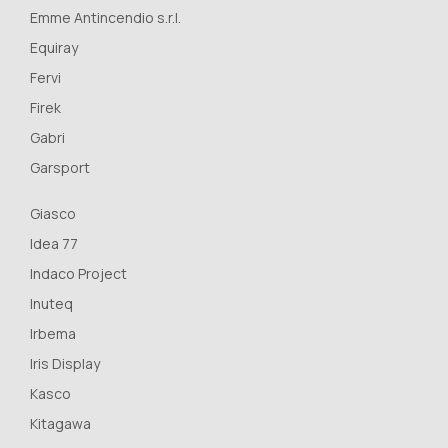
Emme Antincendio s.r.l.
Equiray
Fervi
Firek
Gabri
Garsport
Giasco
Idea 77
Indaco Project
Inuteq
Irbema
Iris Display
Kasco
Kitagawa