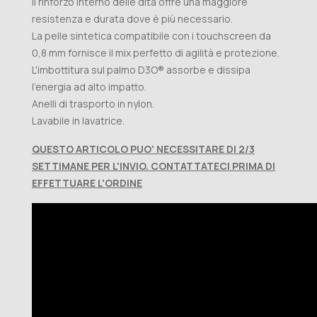
Il rinforzo interno delle dita offre una maggiore
resistenza e durata dove è più necessario.
La pelle sintetica compatibile con i touchscreen da
0,8 mm fornisce il mix perfetto di agilità e protezione.
L'imbottitura sul palmo D3O® assorbe e dissipa
l'energia ad alto impatto.
Anelli di trasporto in nylon.
Lavabile in lavatrice.
QUESTO ARTICOLO PUO' NECESSITARE DI 2/3
SETTIMANE PER L'INVIO. CONTATTATECI PRIMA DI
EFFETTUARE L'ORDINE