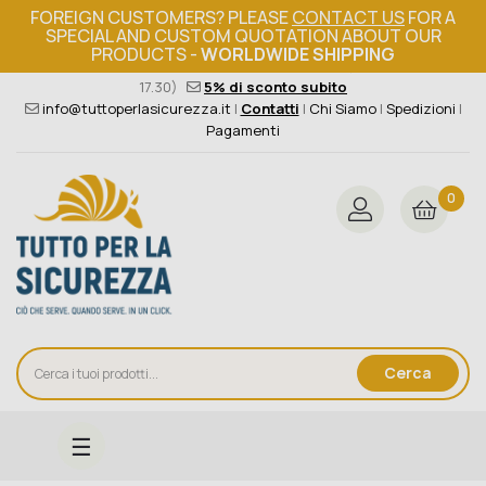
FOREIGN CUSTOMERS? PLEASE
CONTACT US
FOR A
SPECIAL AND CUSTOM QUOTATION ABOUT OUR
PRODUCTS -
WORLDWIDE SHIPPING
Ordine minimo 149€+iva
376 004 4000
(Lun - Ven / 8.30 -
17.30)
5% di sconto subito
info@tuttoperlasicurezza.it
|
Contatti
|
Chi Siamo
|
Spedizioni
|
Pagamenti
0
Cerca
navigazione
☰