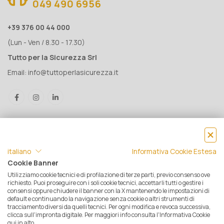
049 490 6956
+39 376 00 44 000
(Lun - Ven / 8.30 - 17.30)
Tutto per la Sicurezza Srl
Email:
info@tuttoperlasicurezza.it
italiano
Informativa Cookie Estesa
Cookie Banner
Utilizziamo cookie tecnici e di profilazione di terze parti, previo consenso ove
® Tutto per la Sicurezza Srl IT05500560288 | Rea 471793 - C.S. €
richiesto. Puoi proseguire con i soli cookie tecnici, accettarli tutti o gestire i
consensi oppure chiudere il banner con la X mantenendo le impostazioni di
10.000 i.v. | © 2025 Tutti i diritti riservati. Tutto per la sicurezza è un
default e continuando la navigazione senza cookie o altri strumenti di
marchio registrato
tracciamento diversi da quelli tecnici. Per ogni modifica e revoca successiva,
clicca sull'impronta digitale. Per maggiori info consulta l'Informativa Cookie
Privacy e Cookie Policy
|
Mappa del sito
|
Termini e condizioni di
qui in alto.