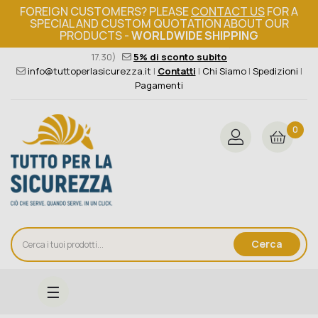
FOREIGN CUSTOMERS? PLEASE
CONTACT US
FOR A
SPECIAL AND CUSTOM QUOTATION ABOUT OUR
PRODUCTS -
WORLDWIDE SHIPPING
Ordine minimo 149€+iva
376 004 4000
(Lun - Ven / 8.30 -
17.30)
5% di sconto subito
info@tuttoperlasicurezza.it
|
Contatti
|
Chi Siamo
|
Spedizioni
|
Pagamenti
0
Cerca
navigazione
☰