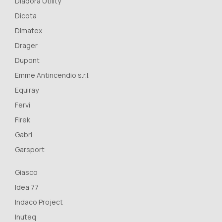
Diadora Utility
Dicota
Dimatex
Drager
Dupont
Emme Antincendio s.r.l.
Equiray
Fervi
Firek
Gabri
Garsport
Giasco
Idea 77
Indaco Project
Inuteq