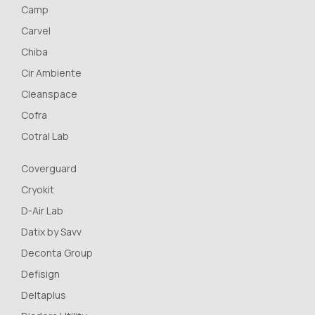
Camp
Carvel
Chiba
Cir Ambiente
Cleanspace
Cofra
Cotral Lab
Coverguard
Cryokit
D-Air Lab
Datix by Savv
Deconta Group
Defisign
Deltaplus