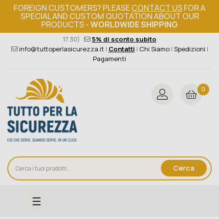
FOREIGN CUSTOMERS? PLEASE
CONTACT US
FOR A
SPECIAL AND CUSTOM QUOTATION ABOUT OUR
PRODUCTS -
WORLDWIDE SHIPPING
Ordine minimo 149€+iva
376 004 4000
(Lun - Ven / 8.30 -
17.30)
5% di sconto subito
info@tuttoperlasicurezza.it
|
Contatti
|
Chi Siamo
|
Spedizioni
|
Pagamenti
0
Cerca
navigazione
☰