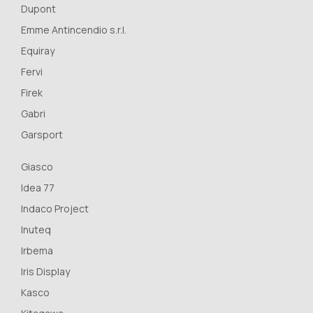
Dupont
Emme Antincendio s.r.l.
Equiray
Fervi
Firek
Gabri
Garsport
Giasco
Idea 77
Indaco Project
Inuteq
Irbema
Iris Display
Kasco