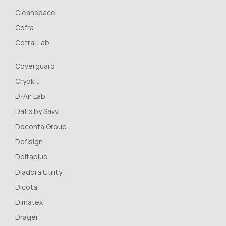
Cleanspace
Cofra
Cotral Lab
Coverguard
Cryokit
D-Air Lab
Datix by Savv
Deconta Group
Defisign
Deltaplus
Diadora Utility
Dicota
Dimatex
Drager