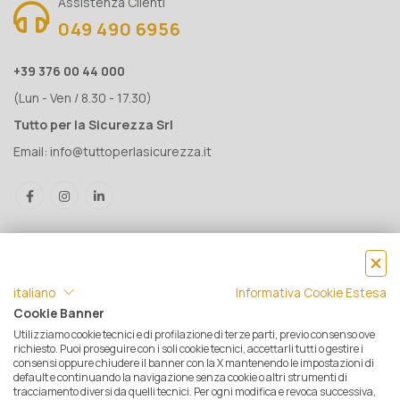
Assistenza Clienti
049 490 6956
+39 376 00 44 000
(Lun - Ven / 8.30 - 17.30)
Tutto per la Sicurezza Srl
Email:
info@tuttoperlasicurezza.it
italiano
Informativa Cookie Estesa
Cookie Banner
Utilizziamo cookie tecnici e di profilazione di terze parti, previo consenso ove
® Tutto per la Sicurezza Srl IT05500560288 | Rea 471793 - C.S. €
richiesto. Puoi proseguire con i soli cookie tecnici, accettarli tutti o gestire i
consensi oppure chiudere il banner con la X mantenendo le impostazioni di
10.000 i.v. | © 2025 Tutti i diritti riservati. Tutto per la sicurezza è un
default e continuando la navigazione senza cookie o altri strumenti di
marchio registrato
tracciamento diversi da quelli tecnici. Per ogni modifica e revoca successiva,