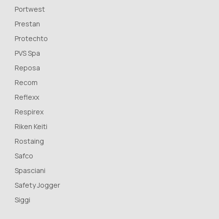
Portwest
Prestan
Protechto
PVS Spa
Reposa
Recom
Reflexx
Respirex
Riken Keiti
Rostaing
Safco
Spasciani
Safety Jogger
Siggi