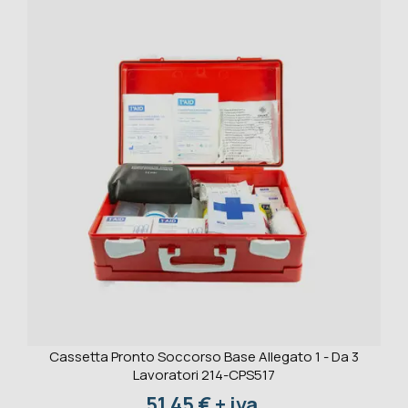
Cassetta Pronto Soccorso Base Allegato 1 - Da 3
Lavoratori 214-CPS517
Prezzo
51,45 € + iva