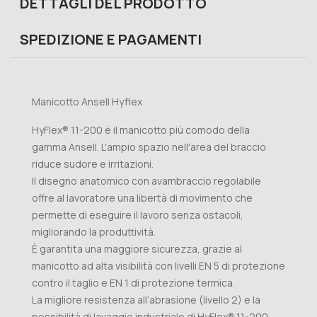
DETTAGLI DEL PRODOTTO
SPEDIZIONE E PAGAMENTI
Manicotto Ansell Hyflex
HyFlex® 11-200 è il manicotto più comodo della
gamma Ansell. L'ampio spazio nell'area del braccio
riduce sudore e irritazioni.
Il disegno anatomico con avambraccio regolabile
offre al lavoratore una libertà di movimento che
permette di eseguire il lavoro senza ostacoli,
migliorando la produttività.
È garantita una maggiore sicurezza, grazie al
manicotto ad alta visibilità con livelli EN 5 di protezione
contro il taglio e EN 1 di protezione termica.
La migliore resistenza all’abrasione (livello 2) e la
possibilità di lavaggio industriale di HyFlex® 11-200