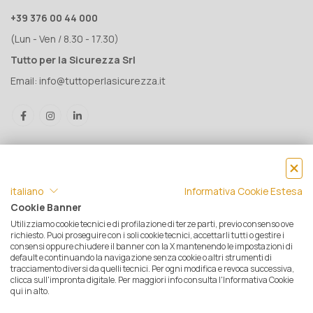
+39 376 00 44 000
(Lun - Ven / 8.30 - 17.30)
Tutto per la Sicurezza Srl
Email:
info@tuttoperlasicurezza.it
italiano
Informativa Cookie Estesa
Cookie Banner
Utilizziamo cookie tecnici e di profilazione di terze parti, previo consenso ove
® Tutto per la Sicurezza Srl IT05500560288 | Rea 471793 - C.S. €
richiesto. Puoi proseguire con i soli cookie tecnici, accettarli tutti o gestire i
consensi oppure chiudere il banner con la X mantenendo le impostazioni di
10.000 i.v. | © 2025 Tutti i diritti riservati. Tutto per la sicurezza è un
default e continuando la navigazione senza cookie o altri strumenti di
marchio registrato
tracciamento diversi da quelli tecnici. Per ogni modifica e revoca successiva,
clicca sull'impronta digitale. Per maggiori info consulta l'Informativa Cookie
Privacy e Cookie Policy
|
Mappa del sito
|
Termini e condizioni di
qui in alto.
vendita
|
Resi e Garanzie
|
Spedizioni
|
Pagamenti
|
Assistenza