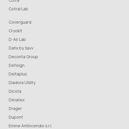
Cofra
Cotral Lab
Coverguard
Cryokit
D-Air Lab
Datix by Savv
Deconta Group
Defisign
Deltaplus
Diadora Utility
Dicota
Dimatex
Drager
Dupont
Emme Antincendio s.r.l.