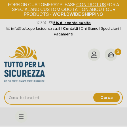
FOREIGN CUSTOMERS? PLEASE
CONTACT US
FOR A
SPECIAL AND CUSTOM QUOTATION ABOUT OUR
PRODUCTS -
WORLDWIDE SHIPPING
Ordine minimo 149€+iva
376 004 4000
(Lun - Ven / 8.30 -
17.30)
5% di sconto subito
info@tuttoperlasicurezza.it
|
Contatti
|
Chi Siamo
|
Spedizioni
|
Pagamenti
0
Cerca
navigazione
☰