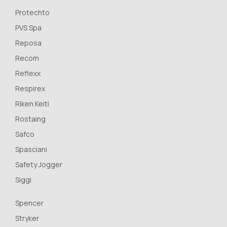
Protechto
PVS Spa
Reposa
Recom
Reflexx
Respirex
Riken Keiti
Rostaing
Safco
Spasciani
Safety Jogger
Siggi
Spencer
Stryker