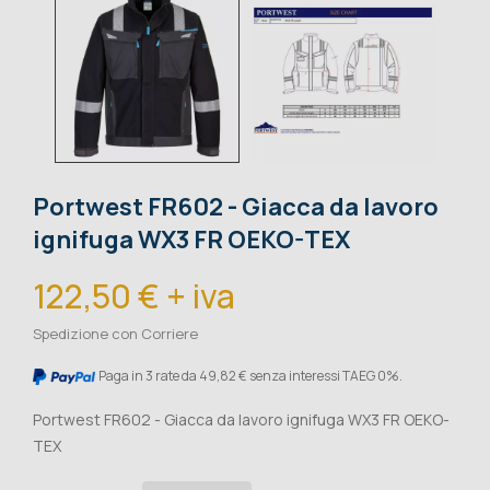
Portwest FR602 - Giacca da lavoro
ignifuga WX3 FR OEKO-TEX
122,50 € + iva
Spedizione con Corriere
Paga in 3 rate da 49,82 € senza interessi TAEG 0%.
Portwest FR602 - Giacca da lavoro ignifuga WX3 FR OEKO-
TEX