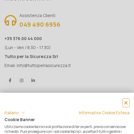
Assistenza Clienti
049 490 6956
+39 376 00 44 000
(Lun - Ven / 8.30 - 17.30)
Tutto per la Sicurezza Srl
Email:
info@tuttoperlasicurezza.it
italiano
Informativa Cookie Estesa
Cookie Banner
Utilizziamo cookie tecnici e di profilazione di terze parti, previo consenso ove
® Tutto per la Sicurezza Srl IT05500560288 | Rea 471793 - C.S. €
richiesto. Puoi proseguire con i soli cookie tecnici, accettarli tutti o gestire i