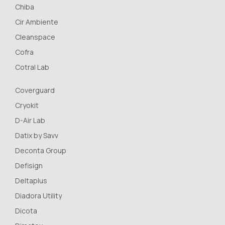
Chiba
Cir Ambiente
Cleanspace
Cofra
Cotral Lab
Coverguard
Cryokit
D-Air Lab
Datix by Savv
Deconta Group
Defisign
Deltaplus
Diadora Utility
Dicota