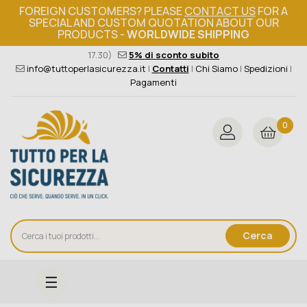
FOREIGN CUSTOMERS? PLEASE
CONTACT US
FOR A
SPECIAL AND CUSTOM QUOTATION ABOUT OUR
PRODUCTS -
WORLDWIDE SHIPPING
Ordine minimo 149€+iva
376 004 4000
(Lun - Ven / 8.30 -
17.30)
5% di sconto subito
info@tuttoperlasicurezza.it
|
Contatti
|
Chi Siamo
|
Spedizioni
|
Pagamenti
0
Cerca
navigazione
☰