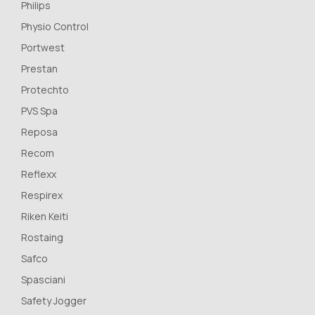
Philips
Physio Control
Portwest
Prestan
Protechto
PVS Spa
Reposa
Recom
Reflexx
Respirex
Riken Keiti
Rostaing
Safco
Spasciani
Safety Jogger