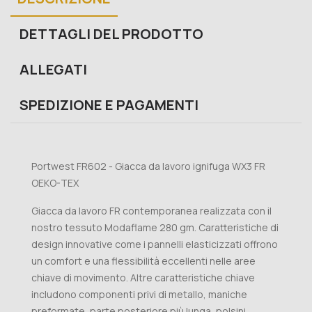
DETTAGLI DEL PRODOTTO
ALLEGATI
SPEDIZIONE E PAGAMENTI
Portwest FR602 - Giacca da lavoro ignifuga WX3 FR
OEKO-TEX
Giacca da lavoro FR contemporanea realizzata con il
nostro tessuto Modaflame 280 gm. Caratteristiche di
design innovative come i pannelli elasticizzati offrono
un comfort e una flessibilità eccellenti nelle aree
chiave di movimento. Altre caratteristiche chiave
includono componenti privi di metallo, maniche
preformate, parte posteriore più lunga, polsini