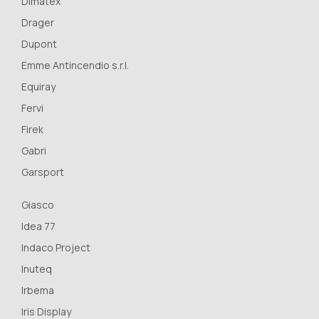
Dimatex
Drager
Dupont
Emme Antincendio s.r.l.
Equiray
Fervi
Firek
Gabri
Garsport
Giasco
Idea 77
Indaco Project
Inuteq
Irbema
Iris Display