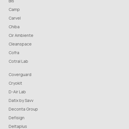
Bls
Camp
Carvel
Chiba
Cir Ambiente
Cleanspace
Cofra
Cotral Lab
Coverguard
Cryokit
D-Air Lab
Datix by Savv
Deconta Group
Defisign
Deltaplus