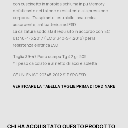
con cuscinetto in morbida schiuma in pu Memory
defaticante nel tallone e resistente alla pressione
corporea. Traspirante, estraibile, anatomica,
assorbente, antibatterica ed ESD.
La calzatura soddisfa il requisito in accordo con IEC
61340-4-3:2017 (IEC 61340-5-1:2016) per la
resistenza elettrica ESD
Taglia 39-47 Peso scarpa Tg 42 gr. 505
* Il peso calcolato è al netto di lacci e soletta
CE UNI EN ISO 20345:2012 S1P SRC ESD
VERIFICARE LA TABELLA TAGLIE PRIMA DI ORDINARE
CHI HA ACQUISTATO QUESTO PRODOTTO