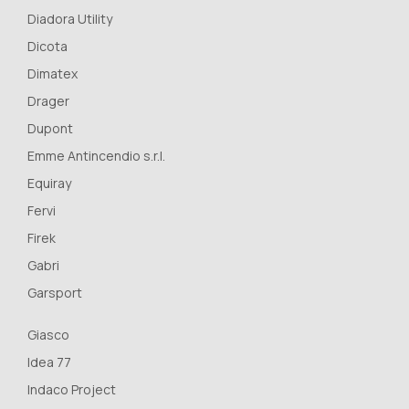
Diadora Utility
Dicota
Dimatex
Drager
Dupont
Emme Antincendio s.r.l.
Equiray
Fervi
Firek
Gabri
Garsport
Giasco
Idea 77
Indaco Project