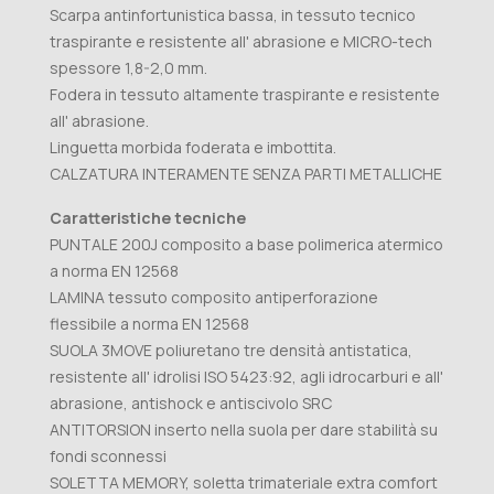
Scarpa antinfortunistica bassa, in tessuto tecnico
traspirante e resistente all' abrasione e MICRO-tech
spessore 1,8-2,0 mm.
Fodera in tessuto altamente traspirante e resistente
all' abrasione.
Linguetta morbida foderata e imbottita.
CALZATURA INTERAMENTE SENZA PARTI METALLICHE
Caratteristiche tecniche
PUNTALE 200J composito a base polimerica atermico
a norma EN 12568
LAMINA tessuto composito antiperforazione
flessibile a norma EN 12568
SUOLA 3MOVE poliuretano tre densità antistatica,
resistente all' idrolisi ISO 5423:92, agli idrocarburi e all'
abrasione, antishock e antiscivolo SRC
ANTITORSION inserto nella suola per dare stabilità su
fondi sconnessi
SOLETTA MEMORY, soletta trimateriale extra comfort