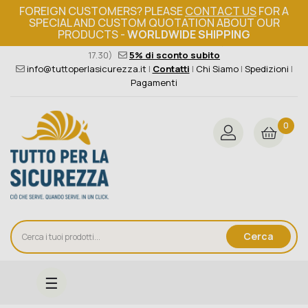
FOREIGN CUSTOMERS? PLEASE
CONTACT US
FOR A
SPECIAL AND CUSTOM QUOTATION ABOUT OUR
PRODUCTS -
WORLDWIDE SHIPPING
Ordine minimo 149€+iva
376 004 4000
(Lun - Ven / 8.30 -
17.30)
5% di sconto subito
info@tuttoperlasicurezza.it
|
Contatti
|
Chi Siamo
|
Spedizioni
|
Pagamenti
0
Cerca
navigazione
☰