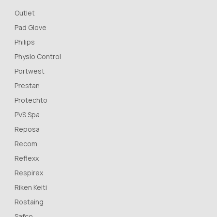
Outlet
Pad Glove
Philips
Physio Control
Portwest
Prestan
Protechto
PVS Spa
Reposa
Recom
Reflexx
Respirex
Riken Keiti
Rostaing
Safco