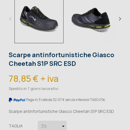
Scarpe antinfortunistiche Giasco
Cheetah S1P SRC ESD
78,85 € + iva
Spedito in 7 giorni lavorativi
Paga in 3 rate da 32,07 € senza interessi TAEG 0%.
Scarpe antinfortunistiche Giasco Cheetah S1P SRC ESD
TAGLIA