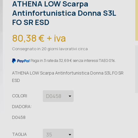
ATHENA LOW Scarpa
Antinfortunistica Donna S3L
FO SR ESD
80,38 € + iva
Consegnato in 20 giorni lavorativi circa
Paga in 3 rate da 32,69 € senza interessi TAEG 0%.
ATHENA LOW Scarpa Antinfortunistica Donna S3L FO SR
ESD
COLORI
DIADORA:
D0458
TAGLIA