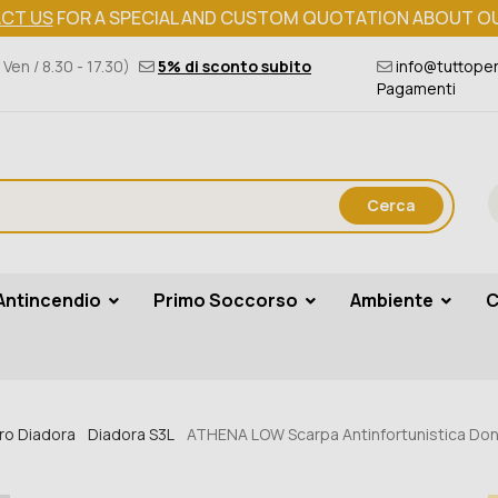
CT US
FOR A SPECIAL AND CUSTOM QUOTATION ABOUT O
 Ven / 8.30 - 17.30)
5% di sconto subito
info@tuttoper
Pagamenti
Cerca
Antincendio
Primo Soccorso
Ambiente
C
ro Diadora
Diadora S3L
ATHENA LOW Scarpa Antinfortunistica Don