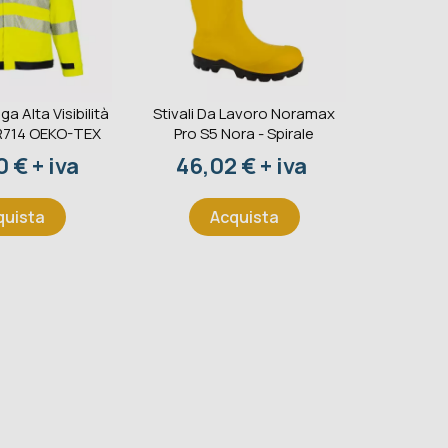
ga Alta Visibilità
Stivali Da Lavoro Noramax
Estintore
R714 OEKO-TEX
Pro S5 Nora - Spirale
233BC 
S
o
Prezzo
 € + iva
46,02 € + iva
Pr
41,
quista
Acquista