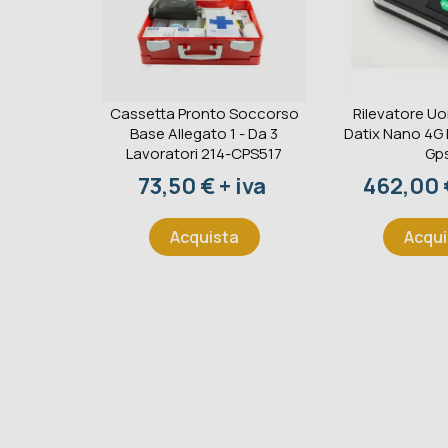
Cassetta Pronto Soccorso
Rilevatore U
Base Allegato 1 - Da 3
Datix Nano 4G
Lavoratori 214-CPS517
Gp
Prezzo
Prezzo
73,50 € + iva
462,00 €
Acquista
Acqui