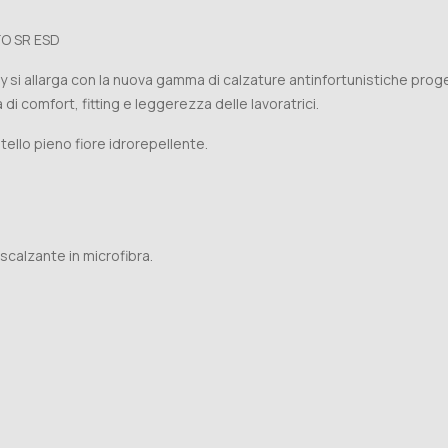
FO SR ESD
ty si allarga con la nuova gamma di calzature antinfortunistiche proge
i comfort, fitting e leggerezza delle lavoratrici.
tello pieno fiore idrorepellente.
scalzante in microfibra.