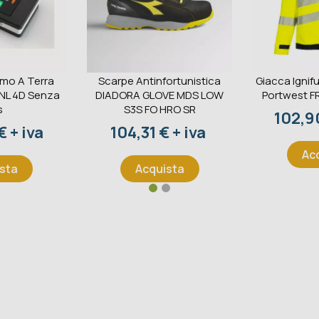
omo A Terra
Scarpe Antinfortunistica
Giacca Ignifu
 NL 4D Senza
DIADORA GLOVE MDS LOW
Portwest F
s
S3S FO HRO SR
Prezz
102,90
Prezzo
 + iva
104,31 € + iva
Ac
sta
Acquista