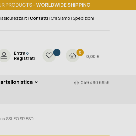
UR PRODUCTS -
WORLDWIDE SHIPPING
lasicurezza.it
|
Contatti
|
Chi Siamo
|
Spedizioni
|
0
Entra
o
0,00 €
Registrati
artellonistica
049 490 6956
na S3L FO SR ESD