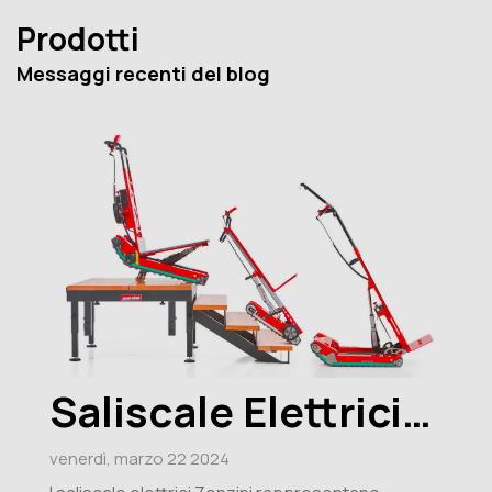
Toggle
Prodotti
Messaggi recenti del blog
Saliscale Elettrici
Zonzini: perchè
venerdì,
marzo
22
2024