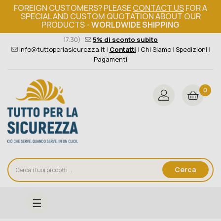
FOREIGN CUSTOMERS? PLEASE
CONTACT US
FOR A
SPECIAL AND CUSTOM QUOTATION ABOUT OUR
PRODUCTS -
WORLDWIDE SHIPPING
Ordine minimo 149€+iva
376 004 4000
(Lun - Ven / 8.30 -
17.30)
5% di sconto subito
info@tuttoperlasicurezza.it
|
Contatti
|
Chi Siamo
|
Spedizioni
|
Pagamenti
0
Cerca
navigazione
☰