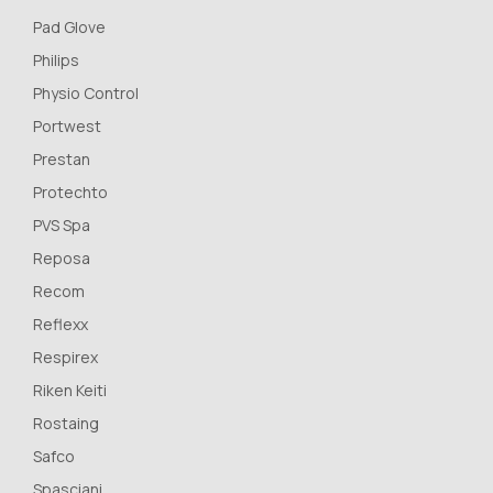
Pad Glove
Philips
Physio Control
Portwest
Prestan
Protechto
PVS Spa
Reposa
Recom
Reflexx
Respirex
Riken Keiti
Rostaing
Safco
Spasciani