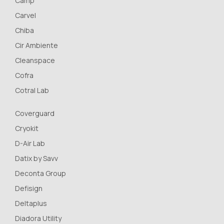
Camp
Carvel
Chiba
Cir Ambiente
Cleanspace
Cofra
Cotral Lab
Coverguard
Cryokit
D-Air Lab
Datix by Savv
Deconta Group
Defisign
Deltaplus
Diadora Utility