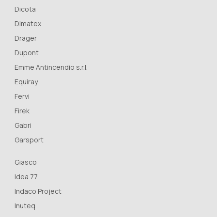
Dicota
Dimatex
Drager
Dupont
Emme Antincendio s.r.l.
Equiray
Fervi
Firek
Gabri
Garsport
Giasco
Idea 77
Indaco Project
Inuteq