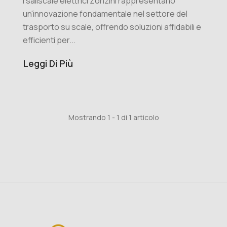
faticare ancora?
I saliscale elettrici Zonzini rappresentano
un'innovazione fondamentale nel settore del
trasporto su scale, offrendo soluzioni affidabili e
efficienti per...
Leggi Di Più
Mostrando 1 - 1 di 1 articolo