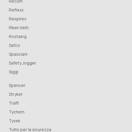
Recom
Reflexx
Respirex
Riken Keiti
Rostaing
Safco
Spasciani
Safety Jogger
Siggi
Spencer
Stryker
Traffi
Tychem
Tyvek
Tutto per la sicurezza