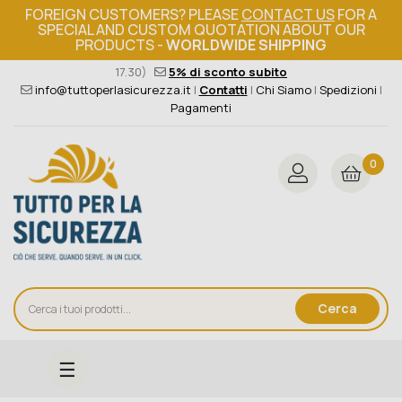
FOREIGN CUSTOMERS? PLEASE
CONTACT US
FOR A
SPECIAL AND CUSTOM QUOTATION ABOUT OUR
PRODUCTS -
WORLDWIDE SHIPPING
Ordine minimo 149€+iva
376 004 4000
(Lun - Ven / 8.30 -
17.30)
5% di sconto subito
info@tuttoperlasicurezza.it
|
Contatti
|
Chi Siamo
|
Spedizioni
|
Pagamenti
0
Cerca
navigazione
☰