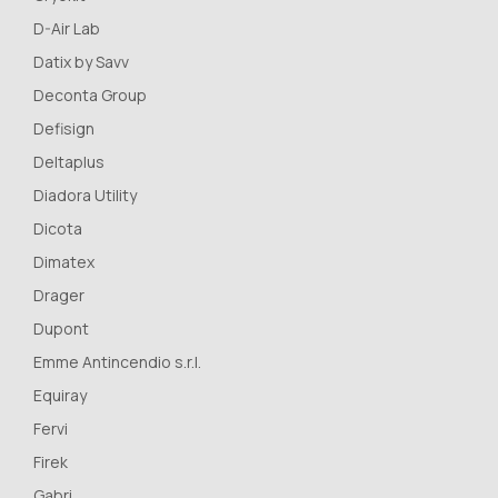
D-Air Lab
Datix by Savv
Deconta Group
Defisign
Deltaplus
Diadora Utility
Dicota
Dimatex
Drager
Dupont
Emme Antincendio s.r.l.
Equiray
Fervi
Firek
Gabri