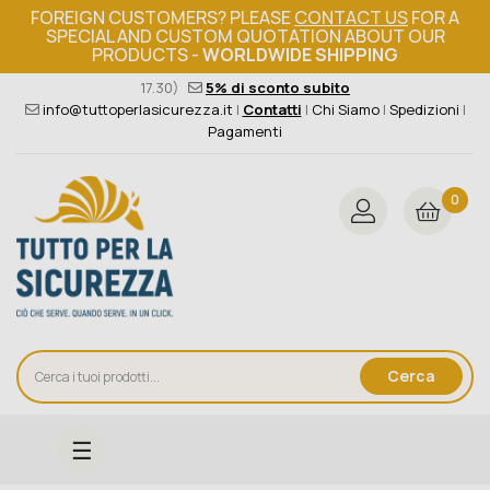
FOREIGN CUSTOMERS? PLEASE
CONTACT US
FOR A
SPECIAL AND CUSTOM QUOTATION ABOUT OUR
PRODUCTS -
WORLDWIDE SHIPPING
Ordine minimo 149€+iva
376 004 4000
(Lun - Ven / 8.30 -
17.30)
5% di sconto subito
info@tuttoperlasicurezza.it
|
Contatti
|
Chi Siamo
|
Spedizioni
|
Pagamenti
0
Cerca
navigazione
☰