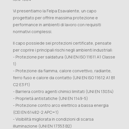
Vi presentiamo la Felpa Esavalente, un capo
progettato per offrire massima protezione e
performance in ambienti di lavoro con requisiti
normativi complessi.
Il capo possiede sei protezioni certificate, pensate
per coprire i principali rischi negli ambienti industriali:
- Protezione per saldatura (UNI EN ISO 11611 A1 Classe
1)
- Protezione da fiamma, calore convettivo, radiante,
ferro fuso e calore da contatto (UNI EN ISO 11612 A1 B1
C2 E3 F1)
- Barriera contro agenti chimici limitati (UNI EN 13034)
- Proprietà antistatiche (UNI EN 1149-5)
- Protezione contro arco elettrico a bassa energia
(CEI EN 61482-2 APC=1)
- Visibilità migliorata in condizioni di scarsa
illuminazione (UNI EN 17353 B2)