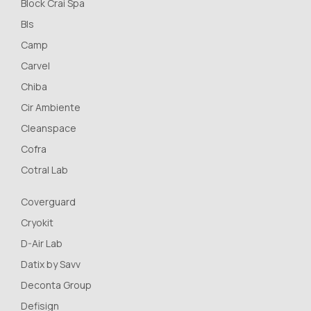
Block Crai Spa
Bls
Camp
Carvel
Chiba
Cir Ambiente
Cleanspace
Cofra
Cotral Lab
Coverguard
Cryokit
D-Air Lab
Datix by Savv
Deconta Group
Defisign