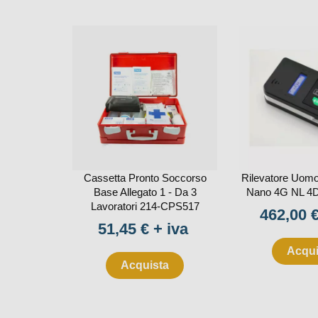
Cassetta Pronto Soccorso
Rilevatore Uomo
Base Allegato 1 - Da 3
Nano 4G NL 4
Lavoratori 214-CPS517
Prezzo
462,00 €
Prezzo
51,45 € + iva
Acqui
Acquista