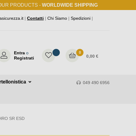
 OUR PRODUCTS -
WORLDWIDE SHIPPING
asicurezza.it
|
Contatti
|
Chi Siamo
|
Spedizioni
|
Entra
o
0
0,00 €
Registrati
tellonistica
049 490 6956
 HRO SR ESD