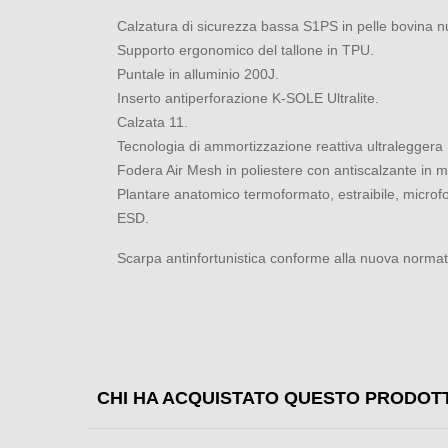
Calzatura di sicurezza bassa S1PS in pelle bovina nu
Supporto ergonomico del tallone in TPU.
Puntale in alluminio 200J.
Inserto antiperforazione K-SOLE Ultralite.
Calzata 11.
Tecnologia di ammortizzazione reattiva ultraleggera
Fodera Air Mesh in poliestere con antiscalzante in mi
Plantare anatomico termoformato, estraibile, microfo
ESD.
Scarpa antinfortunistica conforme alla nuova norm
CHI HA ACQUISTATO QUESTO PRODOT