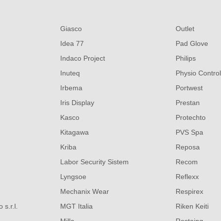
Giasco
Outlet
Idea 77
Pad Glove
Indaco Project
Philips
Inuteq
Physio Control
Irbema
Portwest
Iris Display
Prestan
Kasco
Protechto
Kitagawa
PVS Spa
Kriba
Reposa
Labor Security Sistem
Recom
Lyngsoe
Reflexx
Mechanix Wear
Respirex
s.r.l.
MGT Italia
Riken Keiti