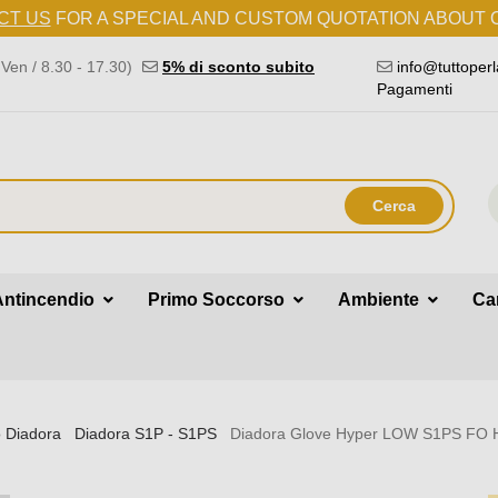
CT US
FOR A SPECIAL AND CUSTOM QUOTATION ABOUT
Ven / 8.30 - 17.30)
5% di sconto subito
info@tuttoperl
Pagamenti
Cerca
Antincendio
Primo Soccorso
Ambiente
Car
o Diadora
Diadora S1P - S1PS
Diadora Glove Hyper LOW S1PS FO