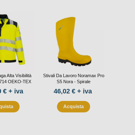
ga Alta Visibilità
Stivali Da Lavoro Noramax Pro
Estintore
R714 OEKO-TEX
S5 Nora - Spirale
233BC
o
Prezzo
 € + iva
46,02 € + iva
Pre
41,
quista
Acquista