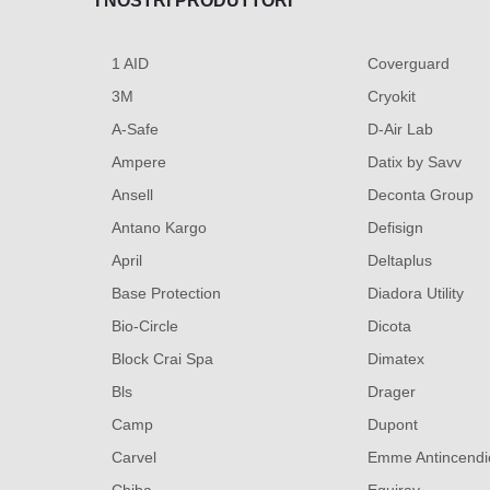
I NOSTRI PRODUTTORI
1 AID
Coverguard
3M
Cryokit
A-Safe
D-Air Lab
Ampere
Datix by Savv
Ansell
Deconta Group
Antano Kargo
Defisign
April
Deltaplus
Base Protection
Diadora Utility
Bio-Circle
Dicota
Block Crai Spa
Dimatex
Bls
Drager
Camp
Dupont
Carvel
Emme Antincendio 