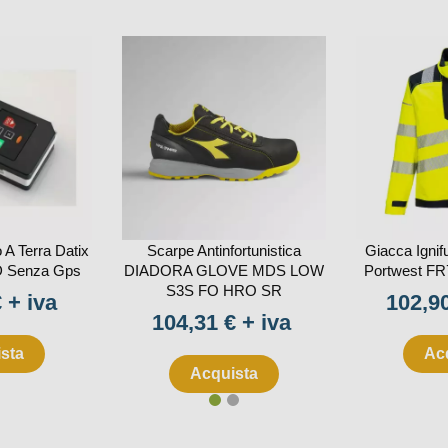
 A Terra Datix
Scarpe Antinfortunistica
Giacca Ignifu
D Senza Gps
DIADORA GLOVE MDS LOW
Portwest F
S3S FO HRO SR
Prezz
 + iva
102,90
Prezzo
104,31 € + iva
sta
Ac
Acquista