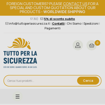
FOREIGN CUSTOMERS? PLEASE
CONTACT US
FOR A
SPECIAL AND CUSTOM QUOTATION ABOUT OUR
PRODUCTS -
WORLDWIDE SHIPPING
Ordine minimo 149€+iva
376 004 4000
(Lun - Ven / 8.30 -
17.30)
5% di sconto subito
info@tuttoperlasicurezza.it
|
Contatti
|
Chi Siamo
|
Spedizioni
|
Pagamenti
0
Cerca
navigazione
☰