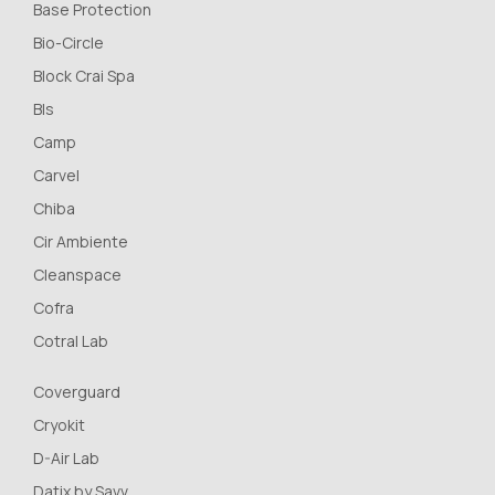
Base Protection
Bio-Circle
Block Crai Spa
Bls
Camp
Carvel
Chiba
Cir Ambiente
Cleanspace
Cofra
Cotral Lab
Coverguard
Cryokit
D-Air Lab
Datix by Savv