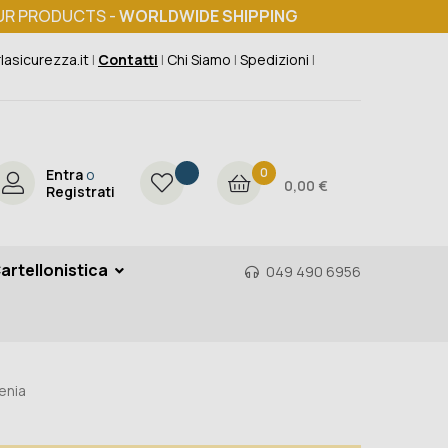
UR PRODUCTS -
WORLDWIDE SHIPPING
lasicurezza.it
|
Contatti
|
Chi Siamo
|
Spedizioni
|
0
Entra
o
0,00 €
Registrati
artellonistica
049 490 6956
enia