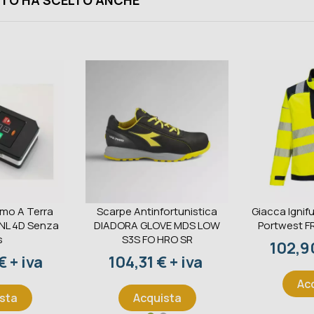
TO HA SCELTO ANCHE
omo A Terra
Scarpe Antinfortunistica
Giacca Ignifu
 NL 4D Senza
DIADORA GLOVE MDS LOW
Portwest F
s
S3S FO HRO SR
Prezz
102,90
Prezzo
 + iva
104,31 € + iva
Ac
sta
Acquista