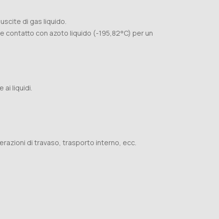
cite di gas liquido.
 contatto con azoto liquido (-195,82°C) per un
i liquidi.
operazioni di travaso, trasporto interno, ecc.