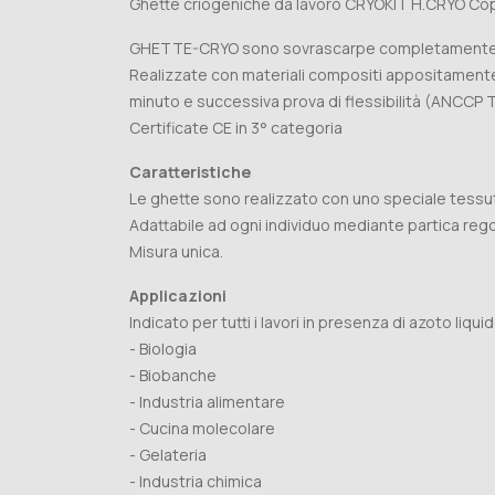
Ghette criogeniche da lavoro CRYOKIT H.CRYO Cop
GHETTE-CRYO sono sovrascarpe completamente impe
Realizzate con materiali compositi appositamente
minuto e successiva prova di flessibilità (ANCCP
Certificate CE in 3° categoria
Caratteristiche
Le ghette sono realizzato con uno speciale tess
Adattabile ad ogni individuo mediante partica reg
Misura unica.
Applicazioni
Indicato per tutti i lavori in presenza di azoto liqu
- Biologia
- Biobanche
- Industria alimentare
- Cucina molecolare
- Gelateria
- Industria chimica