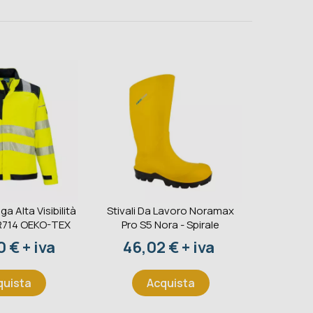
ga Alta Visibilità
Stivali Da Lavoro Noramax
Estintore
R714 OEKO-TEX
Pro S5 Nora - Spirale
233BC 
S
o
Prezzo
 € + iva
46,02 € + iva
Pr
41,
quista
Acquista