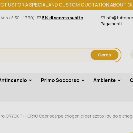
CT US
FOR A SPECIAL AND CUSTOM QUOTATION ABOUT O
 Ven / 8.30 - 17.30)
5% di sconto subito
info@tuttoper
Pagamenti
Cerca
Antincendio
Primo Soccorso
Ambiente
C
oro CRYOKIT H.CRYO Copriscarpe criogenici per azoto liquido e criog