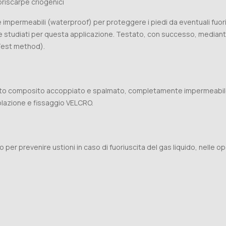
riscarpe criogenici
rmeabili (waterproof) per proteggere i piedi da eventuali fuorius
 studiati per questa applicazione. Testato, con successo, mediante
 Test method).
uto composito accoppiato e spalmato, completamente impermeabile a
olazione e fissaggio VELCRO.
ido per prevenire ustioni in caso di fuoriuscita del gas liquido, nelle 