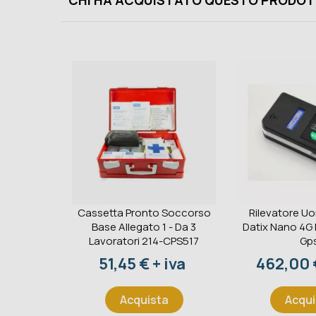
CHI HA ACQUISTATO QUESTO PRODOT
Cassetta Pronto Soccorso
Rilevatore U
Base Allegato 1 - Da 3
Datix Nano 4G
Lavoratori 214-CPS517
Gp
Prezzo
Prezzo
51,45 € + iva
462,00 €
Acquista
Acqui