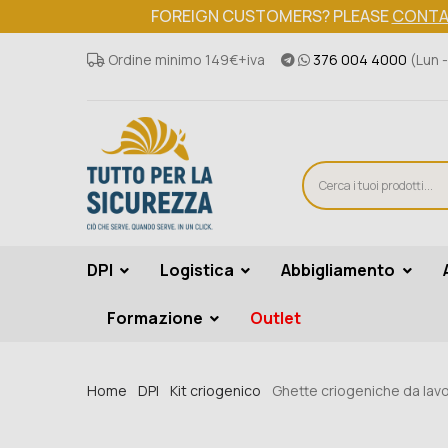
FOREIGN CUSTOMERS? PLEASE
CONTA
Ordine minimo 149€+iva
376 004 4000
(Lun -
DPI
Logistica
Abbigliamento
Formazione
Outlet
Home
DPI
Kit criogenico
Ghette criogeniche da lav