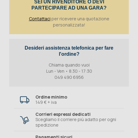
SEI UN RIVENDITORE O DEVI
PARTECIPARE AD UNA GARA?
Contattaci
per ricevere una quotazione
personalizzata!
Desideri assistenza telefonica per fare
l'ordine?
Chiama quando vuoi
Lun - Ven • 8.30 - 17:30
049 490 6956
Ordine minimo
149 € + iva
Corrieri espressi dedicati
Scegliamo il corriere più adatto per ogni
spedizione
Pagamenti sicuri