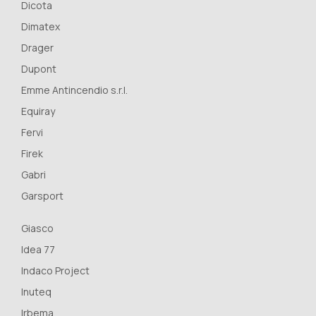
Dicota
Dimatex
Drager
Dupont
Emme Antincendio s.r.l.
Equiray
Fervi
Firek
Gabri
Garsport
Giasco
Idea 77
Indaco Project
Inuteq
Irbema