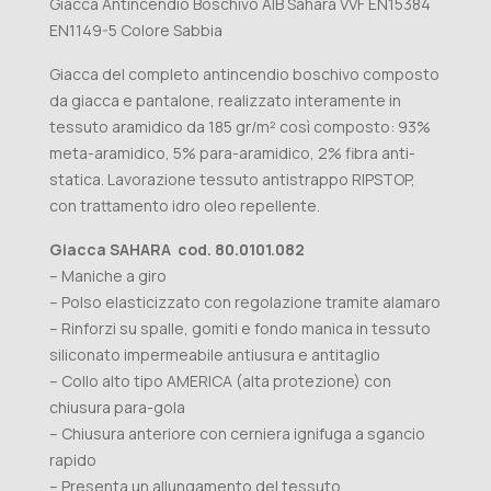
Giacca Antincendio Boschivo AIB Sahara VVF EN15384
EN1149-5 Colore Sabbia
Giacca del completo antincendio boschivo composto
da giacca e pantalone, realizzato interamente in
tessuto aramidico da 185 gr/m² così composto: 93%
meta-aramidico, 5% para-aramidico, 2% fibra anti-
statica. Lavorazione tessuto antistrappo RIPSTOP,
con trattamento idro oleo repellente.
Giacca SAHARA cod. 80.0101.082
– Maniche a giro
– Polso elasticizzato con regolazione tramite alamaro
– Rinforzi su spalle, gomiti e fondo manica in tessuto
siliconato impermeabile antiusura e antitaglio
– Collo alto tipo AMERICA (alta protezione) con
chiusura para-gola
– Chiusura anteriore con cerniera ignifuga a sgancio
rapido
– Presenta un allungamento del tessuto