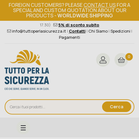
FOREIGN CUSTOMERS? PLEASE
CONTACT US
FOR A
SPECIAL AND CUSTOM QUOTATION ABOUT OUR
PRODUCTS -
WORLDWIDE SHIPPING
Ordine minimo 149€+iva
376 004 4000
(Lun - Ven / 8.30 -
17.30)
5% di sconto subito
info@tuttoperlasicurezza.it
|
Contatti
|
Chi Siamo
|
Spedizioni
|
Pagamenti
0
Cerca
navigazione
☰