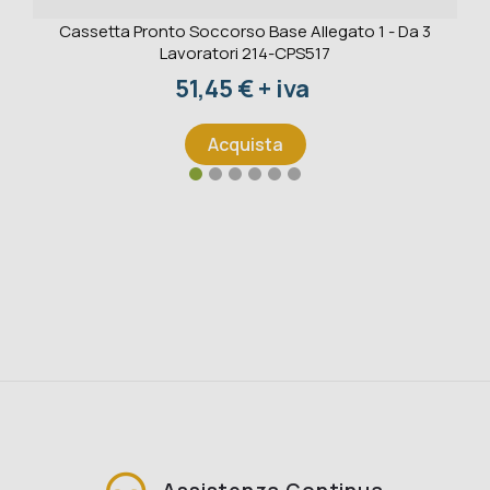
Cassetta Pronto Soccorso Base Allegato 1 - Da 3
Lavoratori 214-CPS517
Prezzo
51,45 € + iva
Acquista
Assistenza Continua