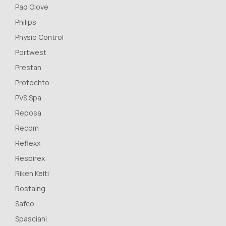
Pad Glove
Philips
Physio Control
Portwest
Prestan
Protechto
PVS Spa
Reposa
Recom
Reflexx
Respirex
Riken Keiti
Rostaing
Safco
Spasciani