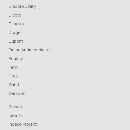
Diadora Utility
Dicota
Dimatex
Drager
Dupont
Emme Antincendio s.r.l.
Equiray
Fervi
Firek
Gabri
Garsport
Giasco
Idea 77
Indaco Project