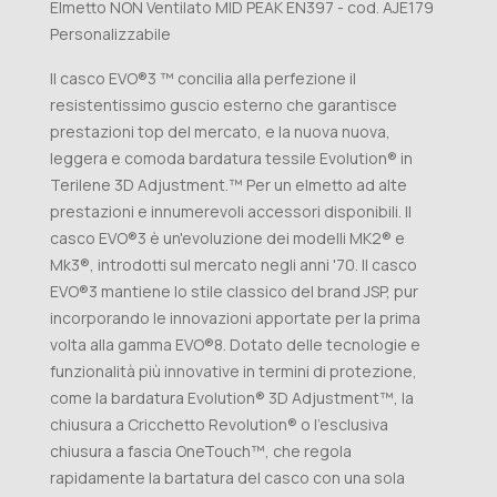
Elmetto NON Ventilato MID PEAK EN397 - cod. AJE179
Personalizzabile
Il casco EVO®3 ™ concilia alla perfezione il
resistentissimo guscio esterno che garantisce
prestazioni top del mercato, e la nuova nuova,
leggera e comoda bardatura tessile Evolution® in
Terilene 3D Adjustment.™ Per un elmetto ad alte
prestazioni e innumerevoli accessori disponibili. Il
casco EVO®3 è un'evoluzione dei modelli MK2® e
Mk3®, introdotti sul mercato negli anni '70. Il casco
EVO®3 mantiene lo stile classico del brand JSP, pur
incorporando le innovazioni apportate per la prima
volta alla gamma EVO®8. Dotato delle tecnologie e
funzionalità più innovative in termini di protezione,
come la bardatura Evolution® 3D Adjustment™, la
chiusura a Cricchetto Revolution® o l'esclusiva
chiusura a fascia OneTouch™, che regola
rapidamente la bartatura del casco con una sola