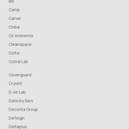
Bls
Camp
Carvel
Chiba
Cir Ambiente
Cleanspace
Cofra
Cotral Lab
Coverguard
Cryokit
D-Air Lab
Datix by Savv
Deconta Group
Defisign
Deltaplus