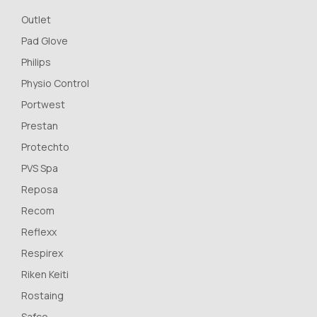
Outlet
Pad Glove
Philips
Physio Control
Portwest
Prestan
Protechto
PVS Spa
Reposa
Recom
Reflexx
Respirex
Riken Keiti
Rostaing
Safco