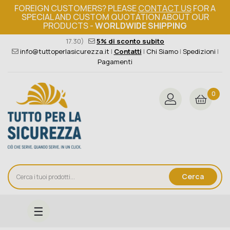
FOREIGN CUSTOMERS? PLEASE
CONTACT US
FOR A
SPECIAL AND CUSTOM QUOTATION ABOUT OUR
PRODUCTS -
WORLDWIDE SHIPPING
Ordine minimo 149€+iva
376 004 4000
(Lun - Ven / 8.30 -
17.30)
5% di sconto subito
info@tuttoperlasicurezza.it
|
Contatti
|
Chi Siamo
|
Spedizioni
|
Pagamenti
0
Cerca
navigazione
☰