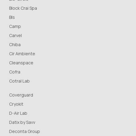
Block Crai Spa
Bls
Camp
Carvel
Chiba
Cir Ambiente
Cleanspace
Cofra
Cotral Lab
Coverguard
Cryokit
D-Air Lab
Datix by Savv
Deconta Group