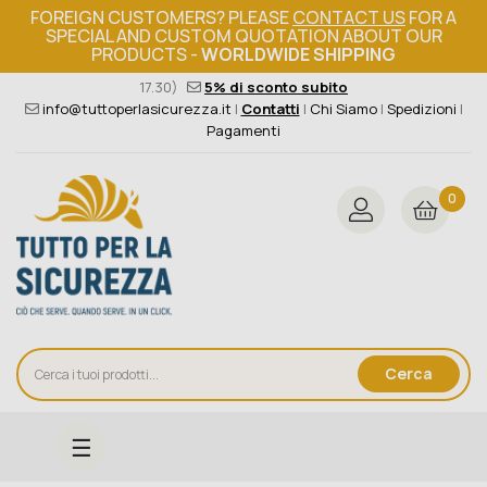
FOREIGN CUSTOMERS? PLEASE
CONTACT US
FOR A
SPECIAL AND CUSTOM QUOTATION ABOUT OUR
PRODUCTS -
WORLDWIDE SHIPPING
Ordine minimo 149€+iva
376 004 4000
(Lun - Ven / 8.30 -
17.30)
5% di sconto subito
info@tuttoperlasicurezza.it
|
Contatti
|
Chi Siamo
|
Spedizioni
|
Pagamenti
0
Cerca
navigazione
☰