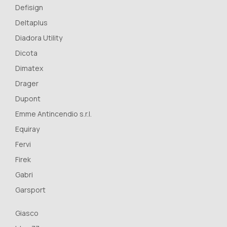
Defisign
Deltaplus
Diadora Utility
Dicota
Dimatex
Drager
Dupont
Emme Antincendio s.r.l.
Equiray
Fervi
Firek
Gabri
Garsport
Giasco