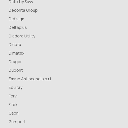
Datix by Savv
Deconta Group
Defisign
Deltaplus
Diadora Utility
Dicota
Dimatex
Drager
Dupont
Emme Antincendio s.r.l.
Equiray
Fervi
Firek
Gabri
Garsport