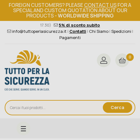
FOREIGN CUSTOMERS? PLEASE
CONTACT US
FOR A
SPECIAL AND CUSTOM QUOTATION ABOUT OUR
PRODUCTS -
WORLDWIDE SHIPPING
Ordine minimo 149€+iva
376 004 4000
(Lun - Ven / 8.30 -
17.30)
5% di sconto subito
info@tuttoperlasicurezza.it
|
Contatti
|
Chi Siamo
|
Spedizioni
|
Pagamenti
0
Cerca
navigazione
☰