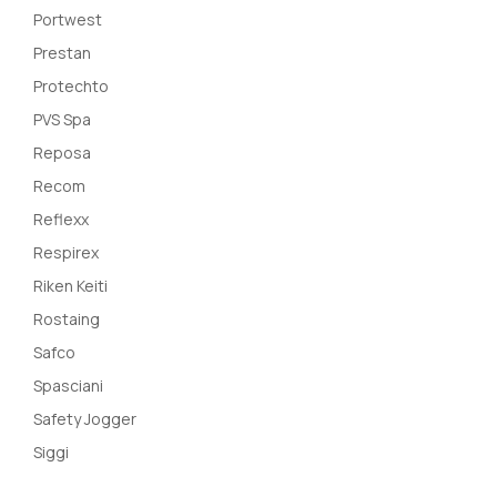
Portwest
Prestan
Protechto
PVS Spa
Reposa
Recom
Reflexx
Respirex
Riken Keiti
Rostaing
Safco
Spasciani
Safety Jogger
Siggi