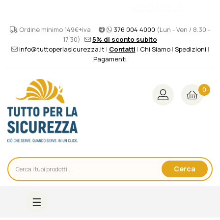
FOREIGN CUSTOMERS? PLEASE
CONTACT US
FOR A
SPECIAL AND CUSTOM QUOTATION ABOUT OUR
PRODUCTS -
WORLDWIDE SHIPPING
Ordine minimo 149€+iva
376 004 4000
(Lun - Ven / 8.30 -
17.30)
5% di sconto subito
info@tuttoperlasicurezza.it
|
Contatti
|
Chi Siamo
|
Spedizioni
|
Pagamenti
0
Cerca
navigazione
☰