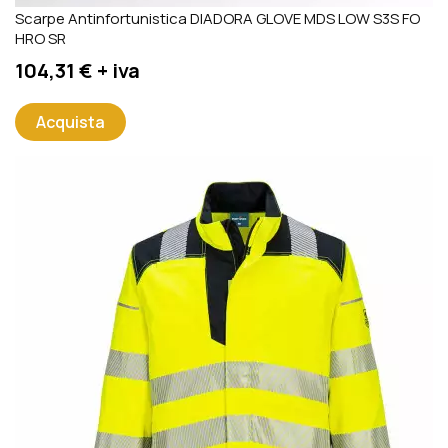
Scarpe Antinfortunistica DIADORA GLOVE MDS LOW S3S FO
HRO SR
Prezzo
104,31 € + iva
Acquista