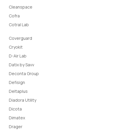
Cleanspace
Cofra
Cotral Lab
Coverguard
Cryokit
D-Air Lab
Datix by Savv
Deconta Group
Defisign
Deltaplus
Diadora Utility
Dicota
Dimatex
Drager