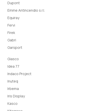
Dupont
Emme Antincendio s.r.l.
Equiray
Fervi
Firek
Gabri
Garsport
Giasco
Idea 77
Indaco Project
Inuteq
Irbema
Iris Display
Kasco
Kitagawa