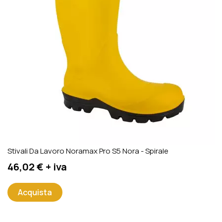
Stivali Da Lavoro Noramax Pro S5 Nora - Spirale
Prezzo
46,02 € + iva
Acquista