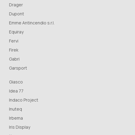
Drager
Dupont
Emme Antincendio s.r.l.
Equiray
Fervi
Firek
Gabri
Garsport
Giasco
Idea 77
Indaco Project
Inuteq
Irbema
Iris Display