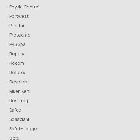
Physio Control
Portwest
Prestan
Protechto
PVS Spa
Reposa
Recom
Reflexx
Respirex
Riken Keiti
Rostaing
Safco
Spasciani
Safety Jogger
Siggi