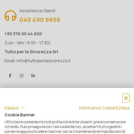
Assistenza Clienti
049 490 6956
+39 376 00 44 000
(Lun - Ven / 8.30 - 17.30)
Tutto per la Sicurezza Srl
Email:
info@tuttoperlasicurezza.it
italiano
Informativa Cookie Estesa
Cookie Banner
Utilizziamo cookie tecnici e di profilazione di terze parti, previo consenso ove
® Tutto per la Sicurezza Srl IT05500560288 | Rea 471793 - C.S. €
richiesto. Puoi proseguire con i soli cookie tecnici, accettarli tutti o gestire i
consensi oppure chiudere il banner con la X mantenendo le impostazioni di
10.000 i.v. | © 2025 Tutti i diritti riservati. Tutto per la sicurezza è un