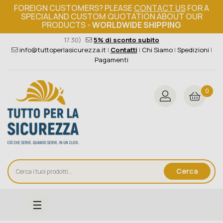
FOREIGN CUSTOMERS? PLEASE
CONTACT US
FOR A
SPECIAL AND CUSTOM QUOTATION ABOUT OUR
PRODUCTS -
WORLDWIDE SHIPPING
Ordine minimo 149€+iva
376 004 4000
(Lun - Ven / 8.30 -
17.30)
5% di sconto subito
info@tuttoperlasicurezza.it
|
Contatti
|
Chi Siamo
|
Spedizioni
|
Pagamenti
0
Cerca
navigazione
☰