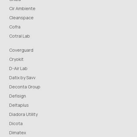
Cir Ambiente
Cleanspace
Cofra
Cotral Lab
Coverguard
Cryokit
D-Air Lab
Datix by Savv
Deconta Group
Defisign
Deltaplus
Diadora Utility
Dicota
Dimatex