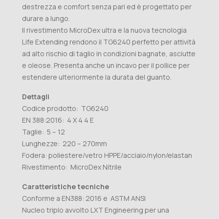
destrezza e comfort senza pari ed è progettato per
durare a lungo.
Il rivestimento MicroDex ultra e la nuova tecnologia
Life Extending rendono il TG6240 perfetto per attività
ad alto rischio di taglio in condizioni bagnate, asciutte
e oleose. Presenta anche un incavo per il pollice per
estendere ulteriormente la durata del guanto.
Dettagli
Codice prodotto: TG6240
EN 388:2016: 4 X 4 4 E
Taglie: 5 – 12
Lunghezze: 220 – 270mm
Fodera: poliestere/vetro HPPE/acciaio/nylon/elastan
Rivestimento: MicroDex Nitrile
Caratteristiche tecniche
Conforme a EN388: 2016 e ASTM ANSI
Nucleo triplo avvolto LXT Engineering per una