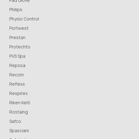
Pad Glove
Philips
Physio Control
Portwest
Prestan
Protechto
PVS Spa
Reposa
Recom
Reflexx
Respirex
Riken Keiti
Rostaing
Safco
Spasciani