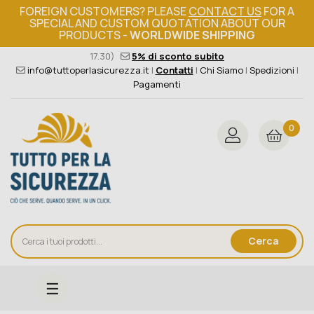
FOREIGN CUSTOMERS? PLEASE
CONTACT US
FOR A
SPECIAL AND CUSTOM QUOTATION ABOUT OUR
PRODUCTS -
WORLDWIDE SHIPPING
Ordine minimo 149€+iva
376 004 4000
(Lun - Ven / 8.30 -
17.30)
5% di sconto subito
info@tuttoperlasicurezza.it
|
Contatti
|
Chi Siamo
|
Spedizioni
|
Pagamenti
0
Cerca
navigazione
☰