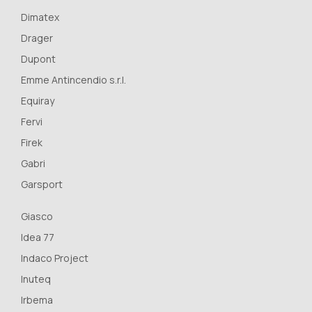
Dimatex
Drager
Dupont
Emme Antincendio s.r.l.
Equiray
Fervi
Firek
Gabri
Garsport
Giasco
Idea 77
Indaco Project
Inuteq
Irbema