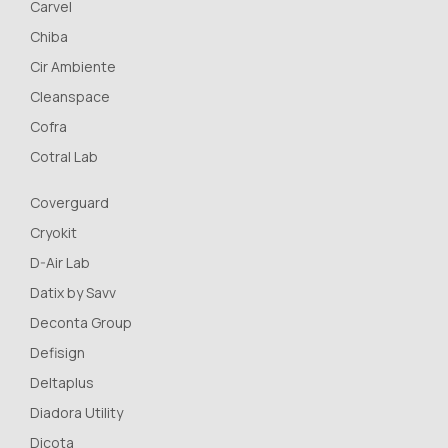
Carvel
Chiba
Cir Ambiente
Cleanspace
Cofra
Cotral Lab
Coverguard
Cryokit
D-Air Lab
Datix by Savv
Deconta Group
Defisign
Deltaplus
Diadora Utility
Dicota