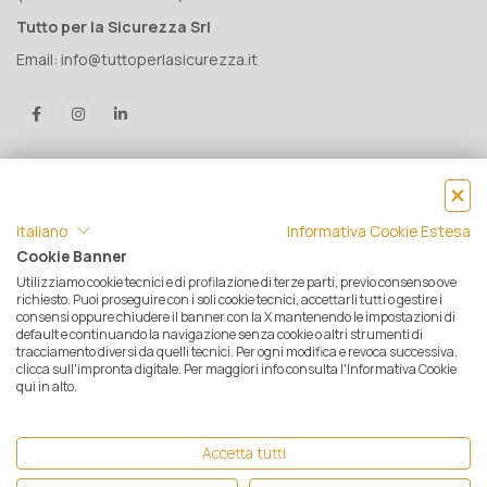
Tutto per la Sicurezza Srl
Email:
info@tuttoperlasicurezza.it
italiano
Informativa Cookie Estesa
Cookie Banner
Utilizziamo cookie tecnici e di profilazione di terze parti, previo consenso ove
® Tutto per la Sicurezza Srl IT05500560288 | Rea 471793 - C.S. €
richiesto. Puoi proseguire con i soli cookie tecnici, accettarli tutti o gestire i
consensi oppure chiudere il banner con la X mantenendo le impostazioni di
10.000 i.v. | © 2025 Tutti i diritti riservati. Tutto per la sicurezza è un
default e continuando la navigazione senza cookie o altri strumenti di
marchio registrato
tracciamento diversi da quelli tecnici. Per ogni modifica e revoca successiva,
clicca sull'impronta digitale. Per maggiori info consulta l'Informativa Cookie
Privacy e Cookie Policy
|
Mappa del sito
|
Termini e condizioni di
qui in alto.
vendita
|
Resi e Garanzie
|
Spedizioni
|
Pagamenti
|
Assistenza
Clienti
| Ecommerce by
Opensolve
Accetta tutti
Kitagawa
-
Riken Keiki
-
Zefon