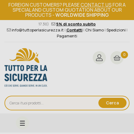
FOREIGN CUSTOMERS? PLEASE
CONTACT US
FOR A
SPECIAL AND CUSTOM QUOTATION ABOUT OUR
PRODUCTS -
WORLDWIDE SHIPPING
Ordine minimo 149€+iva
376 004 4000
(Lun - Ven / 8.30 -
17.30)
5% di sconto subito
info@tuttoperlasicurezza.it
|
Contatti
|
Chi Siamo
|
Spedizioni
|
Pagamenti
0
Cerca
navigazione
☰