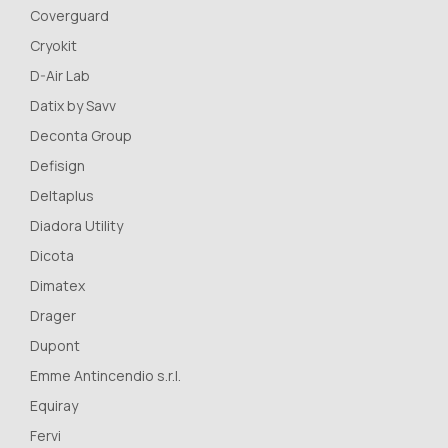
Coverguard
Cryokit
D-Air Lab
Datix by Savv
Deconta Group
Defisign
Deltaplus
Diadora Utility
Dicota
Dimatex
Drager
Dupont
Emme Antincendio s.r.l.
Equiray
Fervi