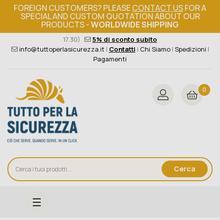
FOREIGN CUSTOMERS? PLEASE
CONTACT US
FOR A
SPECIAL AND CUSTOM QUOTATION ABOUT OUR
PRODUCTS -
WORLDWIDE SHIPPING
Ordine minimo 149€+iva
376 004 4000
(Lun - Ven / 8.30 -
17.30)
5% di sconto subito
info@tuttoperlasicurezza.it
|
Contatti
|
Chi Siamo
|
Spedizioni
|
Pagamenti
0
Cerca
navigazione
☰