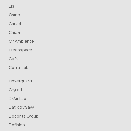
Bls
Camp
Carvel
Chiba
Cir Ambiente
Cleanspace
Cofra
Cotral Lab
Coverguard
Cryokit
D-Air Lab
Datix by Savv
Deconta Group
Defisign