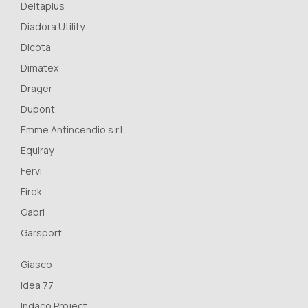
Deltaplus
Diadora Utility
Dicota
Dimatex
Drager
Dupont
Emme Antincendio s.r.l.
Equiray
Fervi
Firek
Gabri
Garsport
Giasco
Idea 77
Indaco Project