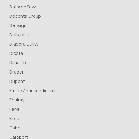
Datix by Savv
Deconta Group
Defisign
Deltaplus
Diadora Utility
Dicota
Dimatex
Drager
Dupont
Emme Antincendio s.r.l.
Equiray
Fervi
Firek
Gabri
Garsport