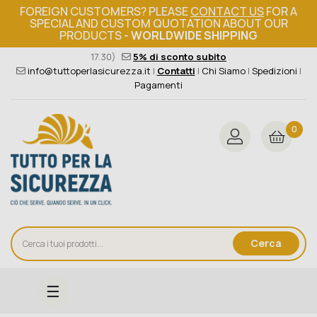
FOREIGN CUSTOMERS? PLEASE
CONTACT US
FOR A
SPECIAL AND CUSTOM QUOTATION ABOUT OUR
PRODUCTS -
WORLDWIDE SHIPPING
Ordine minimo 149€+iva
376 004 4000
(Lun - Ven / 8.30 -
17.30)
5% di sconto subito
info@tuttoperlasicurezza.it
|
Contatti
|
Chi Siamo
|
Spedizioni
|
Pagamenti
0
Cerca
navigazione
☰