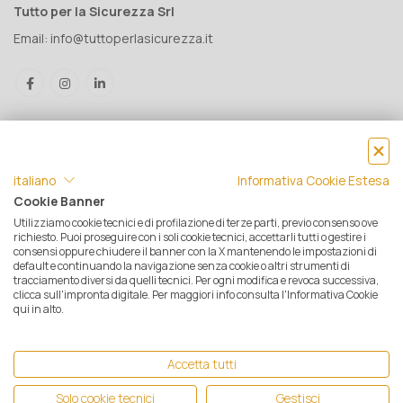
Tutto per la Sicurezza Srl
Email:
info@tuttoperlasicurezza.it
italiano
Informativa Cookie Estesa
Cookie Banner
Utilizziamo cookie tecnici e di profilazione di terze parti, previo consenso ove
® Tutto per la Sicurezza Srl IT05500560288 | Rea 471793 - C.S. €
richiesto. Puoi proseguire con i soli cookie tecnici, accettarli tutti o gestire i
consensi oppure chiudere il banner con la X mantenendo le impostazioni di
10.000 i.v. | © 2025 Tutti i diritti riservati. Tutto per la sicurezza è un
default e continuando la navigazione senza cookie o altri strumenti di
marchio registrato
tracciamento diversi da quelli tecnici. Per ogni modifica e revoca successiva,
clicca sull'impronta digitale. Per maggiori info consulta l'Informativa Cookie
Privacy e Cookie Policy
|
Mappa del sito
|
Termini e condizioni di
qui in alto.
vendita
|
Resi e Garanzie
|
Spedizioni
|
Pagamenti
|
Assistenza
Clienti
| Ecommerce by
Opensolve
Accetta tutti
Kitagawa
-
Riken Keiki
-
Zefon
Solo cookie tecnici
Gestisci