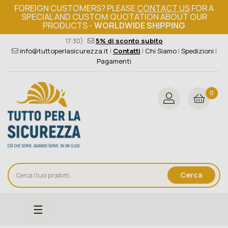
FOREIGN CUSTOMERS? PLEASE
CONTACT US
FOR A
SPECIAL AND CUSTOM QUOTATION ABOUT OUR
PRODUCTS -
WORLDWIDE SHIPPING
Ordine minimo 149€+iva
376 004 4000
(Lun - Ven / 8.30 -
17.30)
5% di sconto subito
info@tuttoperlasicurezza.it
|
Contatti
|
Chi Siamo
|
Spedizioni
|
Pagamenti
0
Cerca
navigazione
☰