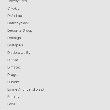
Coverguard
Cryokit
D-Air Lab
Datix by Savv
Deconta Group
Defisign
Deltaplus
Diadora Utility
Dicota
Dimatex
Drager
Dupont
Emme Antincendio s.r.l.
Equiray
Fervi