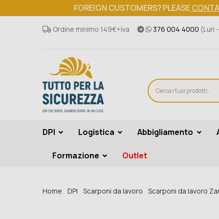
FOREIGN CUSTOMERS? PLEASE
CONTA
Ordine minimo 149€+iva
376 004 4000
(Lun -
DPI
Logistica
Abbigliamento
Formazione
Outlet
Home
DPI
Scarponi da lavoro
Scarponi da lavoro Z