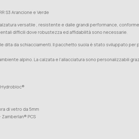
R S3 Arancione e Verde
zatura versatile , resistente e dalle grandi performance, conforme
entali difficili dove robustezza ed affidabilità sono necessarie.
 le dita da schiacciamenti. Il pacchetto suola è stato sviluppato pe
ambiente alpino. La calzata e l’allacciatura sono personalizzabili graz
o Hydrobloc®
bra di vetro da 5mm
 + Zamberlan® PCS