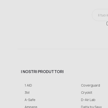
I NOSTRI PRODUTTORI
1 AID
Coverguard
3M
Cryokit
A-Safe
D-Air Lab
Ampere
Datix by Savv