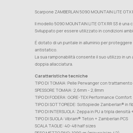
Scarpone ZAMBERLAN 5090 MOUNTAIN LITE GTX R
Il modello 5090 MOUNTAIN LITE GTX RR S3 è una cal
Sviluppato per essere utilizzato in condizioni ambi
É dotato di un puntale in alluminio per proteggere
antistatico.
La sua ramponabilità consente il suo utilizzo in un 
doppia allacciatura.
Caratteristiche tecniche
TIPO DI TOMAIA: Pelle Perwanger con trattament
SPESSORE TOMAIA: 2,6mm - 2,8mm
TIPO DI FODERA: GORE-TEX Performance Comfort
TIPO DI SOTTOPIEDE: Sottopiede Zamberlan® in fi
TIPO DI INTERSUOLA: Zeppa in PU a tripla densità
TIPO DI SUOLA: Vibram® Teton + Zamberlan PCS
SCALA TAGLIE: 40-48 half sizes
PESO MEZZO PAIO: 1090 gr (misura/size 42)