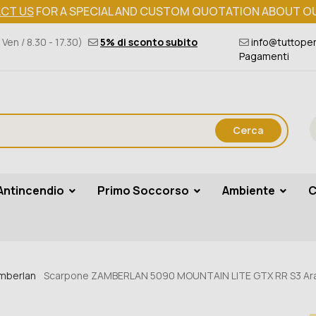
CT US
FOR A SPECIAL AND CUSTOM QUOTATION ABOUT O
 Ven / 8.30 - 17.30)
5% di sconto subito
info@tuttoper
Pagamenti
Cerca
Antincendio
Primo Soccorso
Ambiente
C
amberlan
Scarpone ZAMBERLAN 5090 MOUNTAIN LITE GTX RR S3 Ara