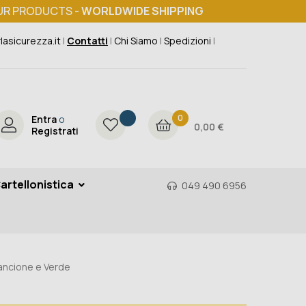
UR PRODUCTS -
WORLDWIDE SHIPPING
lasicurezza.it
|
Contatti
|
Chi Siamo
|
Spedizioni
|
0
Entra
o
0,00 €
Registrati
artellonistica
049 490 6956
ncione e Verde