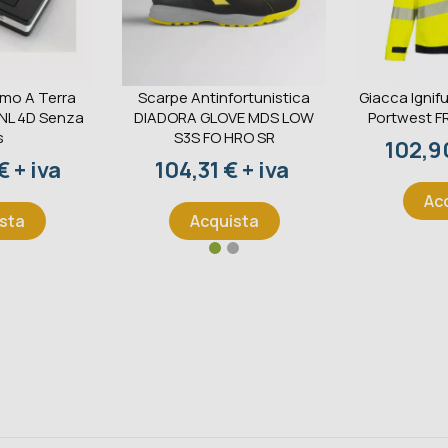
omo A Terra
Scarpe Antinfortunistica
Giacca Ignifu
 NL 4D Senza
DIADORA GLOVE MDS LOW
Portwest F
s
S3S FO HRO SR
Prezz
102,90
Prezzo
 + iva
104,31 € + iva
Ac
sta
Acquista