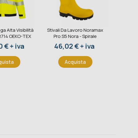
ga Alta Visibilità
Stivali Da Lavoro Noramax
Estintore
R714 OEKO-TEX
Pro S5 Nora - Spirale
233BC 
S
o
Prezzo
 € + iva
46,02 € + iva
Pr
41,
quista
Acquista