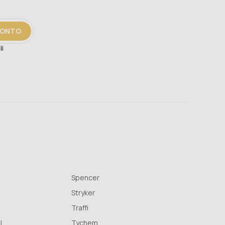
CONTO
li
Spencer
Stryker
Traffi
l
Tychem