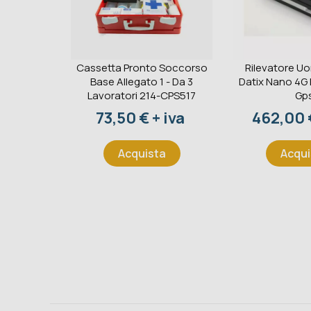
Cassetta Pronto Soccorso
Rilevatore U
Base Allegato 1 - Da 3
Datix Nano 4G
Lavoratori 214-CPS517
Gp
Prezzo
Prezzo
73,50 € + iva
462,00 €
Acquista
Acqui