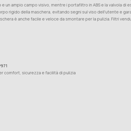
 un ampio campo visivo, mentre i portafiltro in ABS e la valvola di 
orpo rigido della maschera, evitando segni sul viso dell'utente e gara
schera è anche facile e veloce da smontare per la pulizia. Filtri ven
P971
 comfort, sicurezza e facilità di pulizia