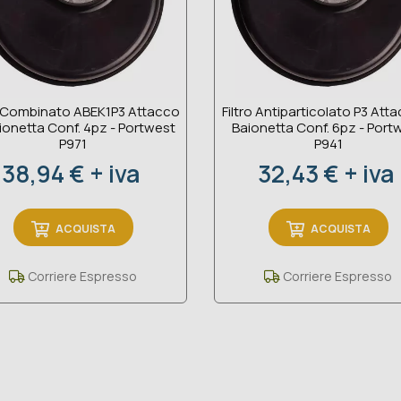
o Combinato ABEK1P3 Attacco
Filtro Antiparticolato P3 Att
ionetta Conf. 4pz - Portwest
Baionetta Conf. 6pz - Port
P971
P941
Prezzo
Prezzo
38,94 € + iva
32,43 € + iva
ACQUISTA
ACQUISTA
Corriere Espresso
Corriere Espresso