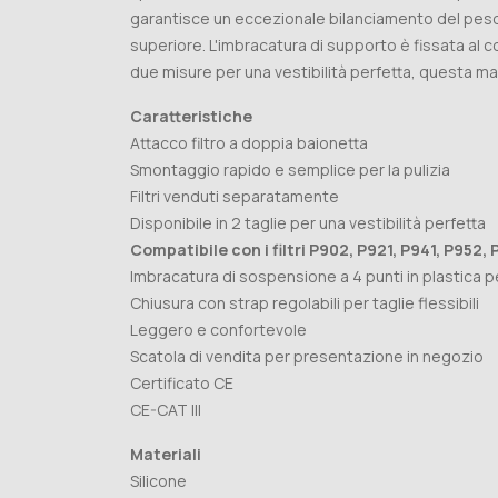
garantisce un eccezionale bilanciamento del peso e
superiore. L'imbracatura di supporto è fissata al c
due misure per una vestibilità perfetta, questa ma
Caratteristiche
Attacco filtro a doppia baionetta
Smontaggio rapido e semplice per la pulizia
Filtri venduti separatamente
Disponibile in 2 taglie per una vestibilità perfetta
Compatibile con i filtri P902, P921, P941, P952, 
Imbracatura di sospensione a 4 punti in plastica per
Chiusura con strap regolabili per taglie flessibili
Leggero e confortevole
Scatola di vendita per presentazione in negozio
Certificato CE
CE-CAT III
Materiali
Silicone