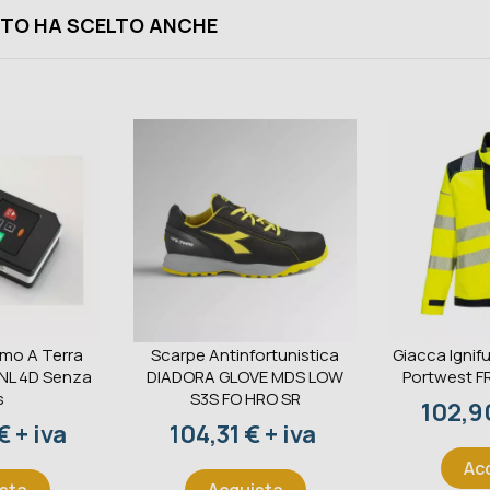
TO HA SCELTO ANCHE
omo A Terra
Scarpe Antinfortunistica
Giacca Ignifu
 NL 4D Senza
DIADORA GLOVE MDS LOW
Portwest F
s
S3S FO HRO SR
Prezz
102,90
Prezzo
 + iva
104,31 € + iva
Ac