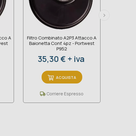
C
acco A
Filtro Combinato A2P3 Attacco A
west
Baionetta Conf. 4pz - Portwest
P952
Prezzo
35,30 € + iva
ACQUISTA
Corriere Espresso