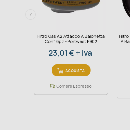
Filtro Gas A2 Attacco A Baionetta
Filtr
Conf. 6pz - Portwest P902
A Ba
Prezzo
23,01 € + iva
ACQUISTA
Corriere Espresso