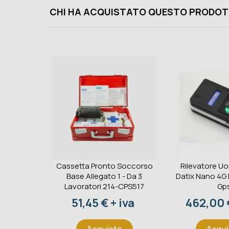
CHI HA ACQUISTATO QUESTO PRODOT
Cassetta Pronto Soccorso
Rilevatore U
Base Allegato 1 - Da 3
Datix Nano 4G
Lavoratori 214-CPS517
Gp
Prezzo
Prezzo
51,45 € + iva
462,00 €