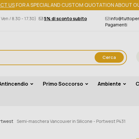
CT US
FOR A SPECIAL AND CUSTOM QUOTATION ABOUT O
 Ven / 8.30 - 17.30)
5% di sconto subito
info@tuttoper
Pagamenti
Cerca
Antincendio
Primo Soccorso
Ambiente
C
rtwest
Semi-maschera Vancouver in Silicone - Portwest P431