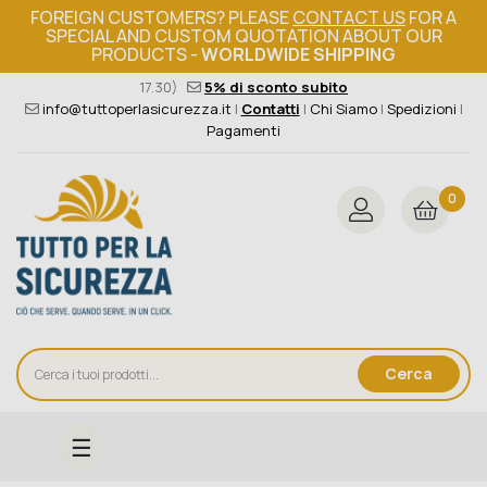
FOREIGN CUSTOMERS? PLEASE
CONTACT US
FOR A
SPECIAL AND CUSTOM QUOTATION ABOUT OUR
PRODUCTS -
WORLDWIDE SHIPPING
Ordine minimo 149€+iva
376 004 4000
(Lun - Ven / 8.30 -
17.30)
5% di sconto subito
info@tuttoperlasicurezza.it
|
Contatti
|
Chi Siamo
|
Spedizioni
|
Pagamenti
0
Cerca
navigazione
☰