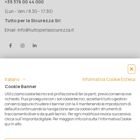
+39 376 00 44 000
(Lun - Ven / 8.30 - 17.30)
Tutto per la Sicurezza Srl
Email:
info@tuttoperlasicurezza.it
italiano
Informativa Cookie Estesa
Cookie Banner
Utilizziamo cookie tecnici e di profilazione di terze parti, previo consenso ove
® Tutto per la Sicurezza Srl IT05500560288 | Rea 471793 - C.S. €
richiesto. Puoi proseguire con i soli cookie tecnici, accettarli tutti o gestire i
consensi oppure chiudere il banner con la X mantenendo le impostazioni di
10.000 i.v. | © 2025 Tutti i diritti riservati. Tutto per la sicurezza è un
default e continuando la navigazione senza cookie o altri strumenti di
marchio registrato
tracciamento diversi da quelli tecnici. Per ogni modifica e revoca successiva,
clicca sull'impronta digitale. Per maggiori info consulta l'Informativa Cookie
Privacy e Cookie Policy
|
Mappa del sito
|
Termini e condizioni di
qui in alto.
vendita
|
Resi e Garanzie
|
Spedizioni
|
Pagamenti
|
Assistenza
Clienti
| Ecommerce by
Opensolve