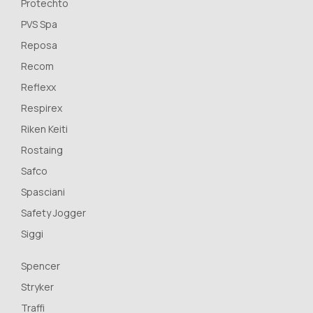
Protechto
PVS Spa
Reposa
Recom
Reflexx
Respirex
Riken Keiti
Rostaing
Safco
Spasciani
Safety Jogger
Siggi
Spencer
Stryker
Traffi