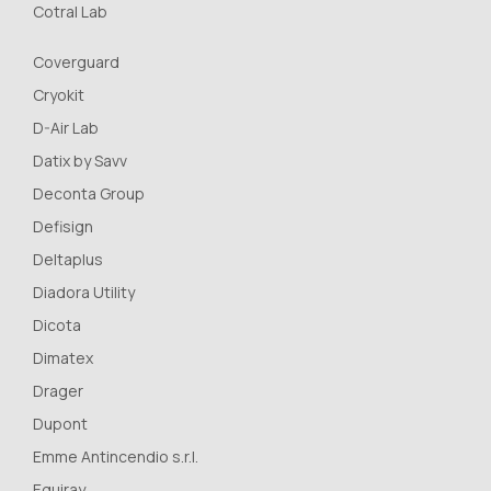
Cotral Lab
Coverguard
Cryokit
D-Air Lab
Datix by Savv
Deconta Group
Defisign
Deltaplus
Diadora Utility
Dicota
Dimatex
Drager
Dupont
Emme Antincendio s.r.l.
Equiray