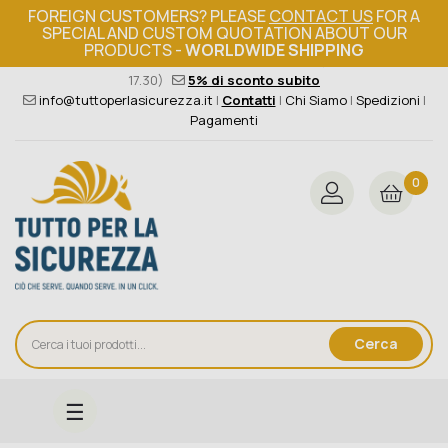
FOREIGN CUSTOMERS? PLEASE
CONTACT US
FOR A
SPECIAL AND CUSTOM QUOTATION ABOUT OUR
PRODUCTS -
WORLDWIDE SHIPPING
Ordine minimo 149€+iva
376 004 4000
(Lun - Ven / 8.30 -
17.30)
5% di sconto subito
info@tuttoperlasicurezza.it
|
Contatti
|
Chi Siamo
|
Spedizioni
|
Pagamenti
0
Cerca
navigazione
☰