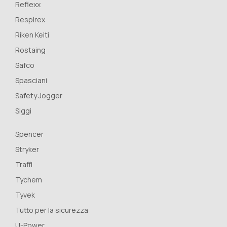
Reflexx
Respirex
Riken Keiti
Rostaing
Safco
Spasciani
Safety Jogger
Siggi
Spencer
Stryker
Traffi
Tychem
Tyvek
Tutto per la sicurezza
U-Power