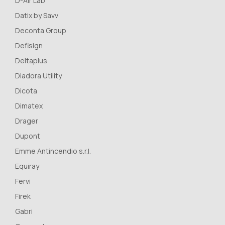
D-Air Lab
Datix by Savv
Deconta Group
Defisign
Deltaplus
Diadora Utility
Dicota
Dimatex
Drager
Dupont
Emme Antincendio s.r.l.
Equiray
Fervi
Firek
Gabri