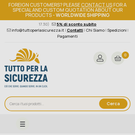
FOREIGN CUSTOMERS? PLEASE
CONTACT US
FOR A
SPECIAL AND CUSTOM QUOTATION ABOUT OUR
PRODUCTS -
WORLDWIDE SHIPPING
Ordine minimo 149€+iva
376 004 4000
(Lun - Ven / 8.30 -
17.30)
5% di sconto subito
info@tuttoperlasicurezza.it
|
Contatti
|
Chi Siamo
|
Spedizioni
|
Pagamenti
0
Cerca
navigazione
☰