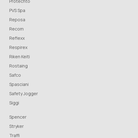
Protechto
PVS Spa
Reposa
Recom
Reflexx
Respirex
Riken Keiti
Rostaing
Safco
Spasciani
Safety Jogger
Siggi
Spencer
Stryker
Traffi