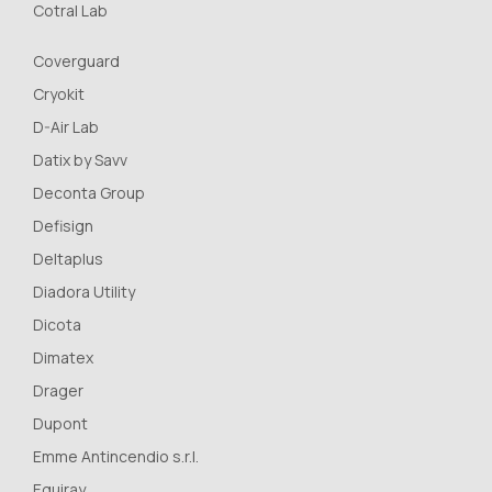
Cotral Lab
Coverguard
Cryokit
D-Air Lab
Datix by Savv
Deconta Group
Defisign
Deltaplus
Diadora Utility
Dicota
Dimatex
Drager
Dupont
Emme Antincendio s.r.l.
Equiray