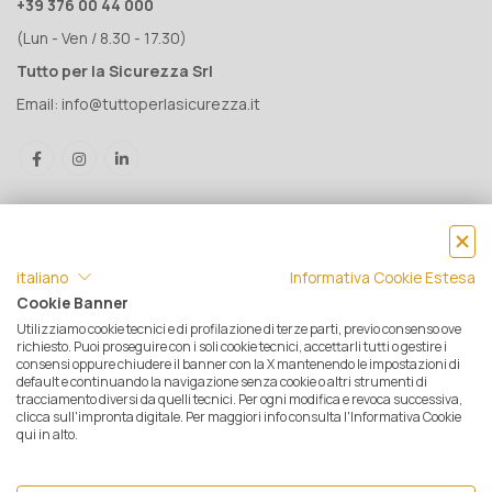
+39 376 00 44 000
(Lun - Ven / 8.30 - 17.30)
Tutto per la Sicurezza Srl
Email:
info@tuttoperlasicurezza.it
italiano
Informativa Cookie Estesa
Cookie Banner
Utilizziamo cookie tecnici e di profilazione di terze parti, previo consenso ove
® Tutto per la Sicurezza Srl IT05500560288 | Rea 471793 - C.S. €
richiesto. Puoi proseguire con i soli cookie tecnici, accettarli tutti o gestire i
consensi oppure chiudere il banner con la X mantenendo le impostazioni di
10.000 i.v. | © 2025 Tutti i diritti riservati. Tutto per la sicurezza è un
default e continuando la navigazione senza cookie o altri strumenti di
marchio registrato
tracciamento diversi da quelli tecnici. Per ogni modifica e revoca successiva,
clicca sull'impronta digitale. Per maggiori info consulta l'Informativa Cookie
Privacy e Cookie Policy
|
Mappa del sito
|
Termini e condizioni di
qui in alto.
vendita
|
Resi e Garanzie
|
Spedizioni
|
Pagamenti
|
Assistenza
Clienti
| Ecommerce by
Opensolve