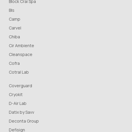
Block Crai Spa
Bls
Camp
Carvel
Chiba
Cir Ambiente
Cleanspace
Cofra
Cotral Lab
Coverguard
Cryokit
D-Air Lab
Datix by Savv
Deconta Group
Defisign