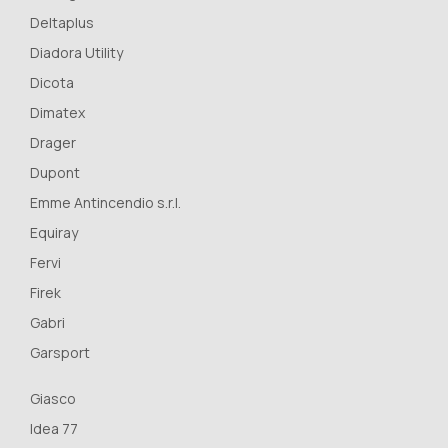
Deltaplus
Diadora Utility
Dicota
Dimatex
Drager
Dupont
Emme Antincendio s.r.l.
Equiray
Fervi
Firek
Gabri
Garsport
Giasco
Idea 77