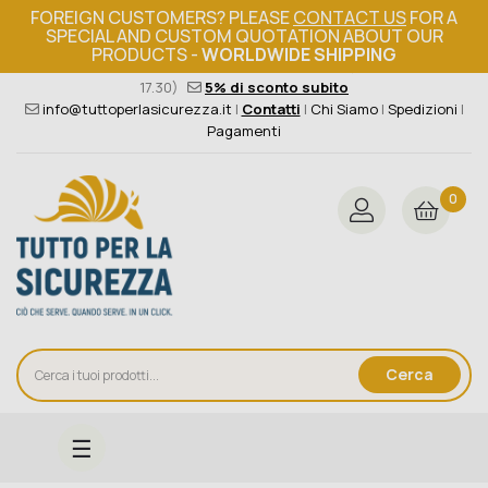
FOREIGN CUSTOMERS? PLEASE
CONTACT US
FOR A
SPECIAL AND CUSTOM QUOTATION ABOUT OUR
PRODUCTS -
WORLDWIDE SHIPPING
Ordine minimo 149€+iva
376 004 4000
(Lun - Ven / 8.30 -
17.30)
5% di sconto subito
info@tuttoperlasicurezza.it
|
Contatti
|
Chi Siamo
|
Spedizioni
|
Pagamenti
0
Cerca
navigazione
☰