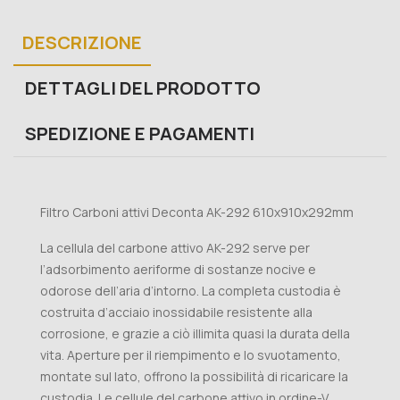
DESCRIZIONE
DETTAGLI DEL PRODOTTO
SPEDIZIONE E PAGAMENTI
Filtro Carboni attivi Deconta AK-292 610x910x292mm
La cellula del carbone attivo AK-292 serve per
l’adsorbimento aeriforme di sostanze nocive e
odorose dell’aria d’intorno. La completa custodia è
costruita d’acciaio inossidabile resistente alla
corrosione, e grazie a ciò illimita quasi la durata della
vita. Aperture per il riempimento e lo svuotamento,
montate sul lato, offrono la possibilità di ricaricare la
custodia. Le cellule del carbone attivo in ordine-V