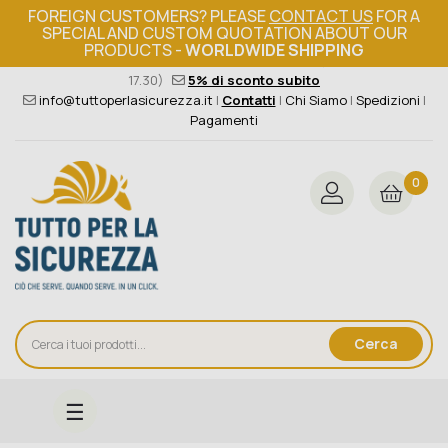
FOREIGN CUSTOMERS? PLEASE
CONTACT US
FOR A
SPECIAL AND CUSTOM QUOTATION ABOUT OUR
PRODUCTS -
WORLDWIDE SHIPPING
Ordine minimo 149€+iva
376 004 4000
(Lun - Ven / 8.30 -
17.30)
5% di sconto subito
info@tuttoperlasicurezza.it
|
Contatti
|
Chi Siamo
|
Spedizioni
|
Pagamenti
0
Cerca
navigazione
☰