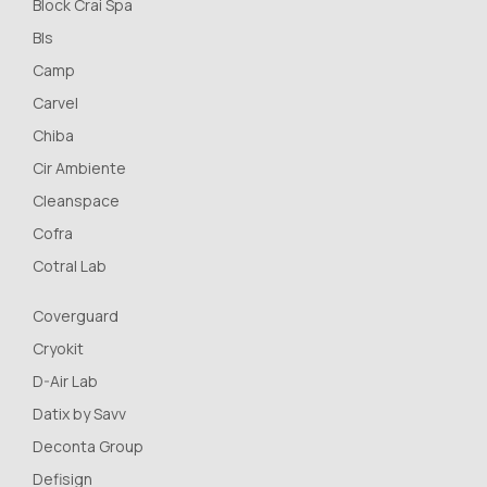
Block Crai Spa
Bls
Camp
Carvel
Chiba
Cir Ambiente
Cleanspace
Cofra
Cotral Lab
Coverguard
Cryokit
D-Air Lab
Datix by Savv
Deconta Group
Defisign