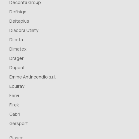
Deconta Group
Defisign
Deltaplus
Diadora Utility
Dicota
Dimatex
Drager
Dupont
Emme Antincendio s.r.l.
Equiray
Fervi
Firek
Gabri
Garsport
Giasco