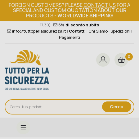
FOREIGN CUSTOMERS? PLEASE
CONTACT US
FOR A
SPECIAL AND CUSTOM QUOTATION ABOUT OUR
PRODUCTS -
WORLDWIDE SHIPPING
Ordine minimo 149€+iva
376 004 4000
(Lun - Ven / 8.30 -
17.30)
5% di sconto subito
info@tuttoperlasicurezza.it
|
Contatti
|
Chi Siamo
|
Spedizioni
|
Pagamenti
0
Cerca
navigazione
☰