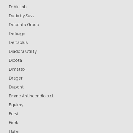
D-Air Lab
Datix by Savv
Deconta Group
Defisign
Deltaplus
Diadora Utility
Dicota
Dimatex
Drager
Dupont
Emme Antincendio s.r.l.
Equiray
Fervi
Firek
Gabri