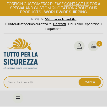
FOREIGN CUSTOMERS? PLEASE
CONTACT US
FOR A
SPECIAL AND CUSTOM QUOTATION ABOUT OUR
PRODUCTS -
WORLDWIDE SHIPPING
Ordine minimo 149€+iva
376 004 4000
(Lun - Ven / 8.30 -
17.30)
5% di sconto subito
info@tuttoperlasicurezza.it
|
Contatti
|
Chi Siamo
|
Spedizioni
|
Pagamenti
0
Cerca
navigazione
☰