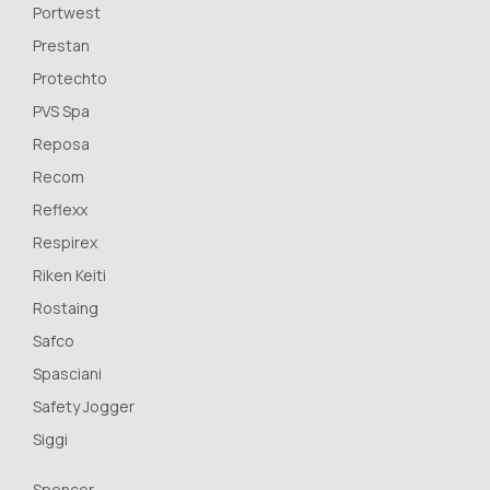
Portwest
Prestan
Protechto
PVS Spa
Reposa
Recom
Reflexx
Respirex
Riken Keiti
Rostaing
Safco
Spasciani
Safety Jogger
Siggi
Spencer