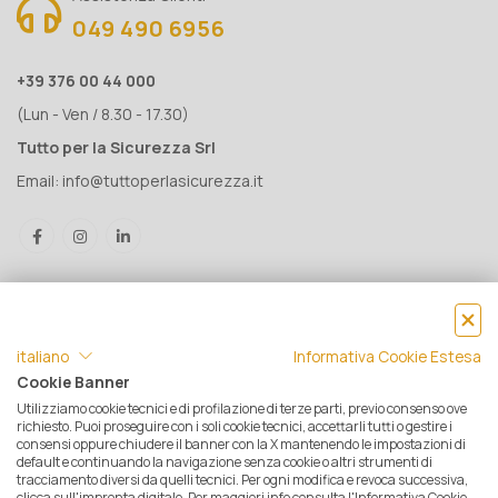
049 490 6956
+39 376 00 44 000
(Lun - Ven / 8.30 - 17.30)
Tutto per la Sicurezza Srl
Email:
info@tuttoperlasicurezza.it
italiano
Informativa Cookie Estesa
Cookie Banner
Utilizziamo cookie tecnici e di profilazione di terze parti, previo consenso ove
® Tutto per la Sicurezza Srl IT05500560288 | Rea 471793 - C.S. €
richiesto. Puoi proseguire con i soli cookie tecnici, accettarli tutti o gestire i
consensi oppure chiudere il banner con la X mantenendo le impostazioni di
10.000 i.v. | © 2025 Tutti i diritti riservati. Tutto per la sicurezza è un
default e continuando la navigazione senza cookie o altri strumenti di
marchio registrato
tracciamento diversi da quelli tecnici. Per ogni modifica e revoca successiva,
clicca sull'impronta digitale. Per maggiori info consulta l'Informativa Cookie