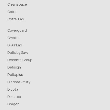
Cleanspace
Cofra
Cotral Lab
Coverguard
Cryokit
D-Air Lab
Datix by Savv
Deconta Group
Defisign
Deltaplus
Diadora Utility
Dicota
Dimatex
Drager