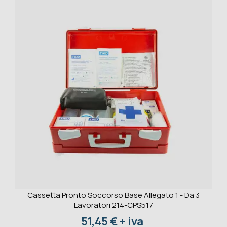
Cassetta Pronto Soccorso Base Allegato 1 - Da 3
Lavoratori 214-CPS517
Prezzo
51,45 € + iva