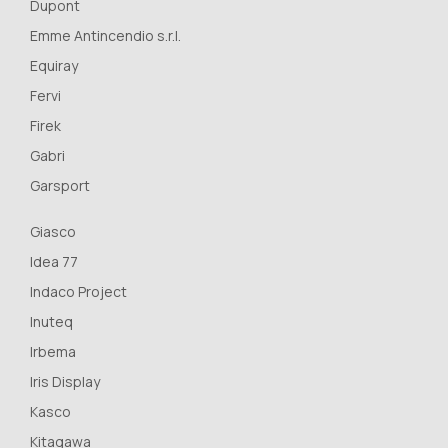
Dupont
Emme Antincendio s.r.l.
Equiray
Fervi
Firek
Gabri
Garsport
Giasco
Idea 77
Indaco Project
Inuteq
Irbema
Iris Display
Kasco
Kitagawa