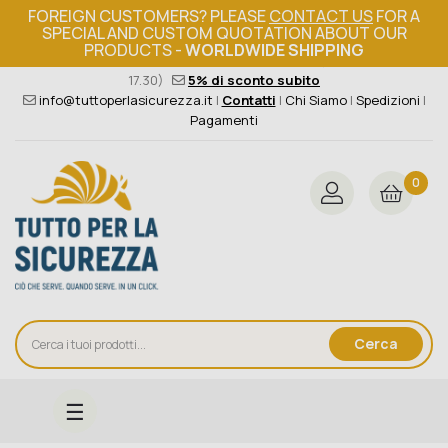
FOREIGN CUSTOMERS? PLEASE
CONTACT US
FOR A
SPECIAL AND CUSTOM QUOTATION ABOUT OUR
PRODUCTS -
WORLDWIDE SHIPPING
Ordine minimo 149€+iva
376 004 4000
(Lun - Ven / 8.30 -
17.30)
5% di sconto subito
info@tuttoperlasicurezza.it
|
Contatti
|
Chi Siamo
|
Spedizioni
|
Pagamenti
0
Cerca
navigazione
☰