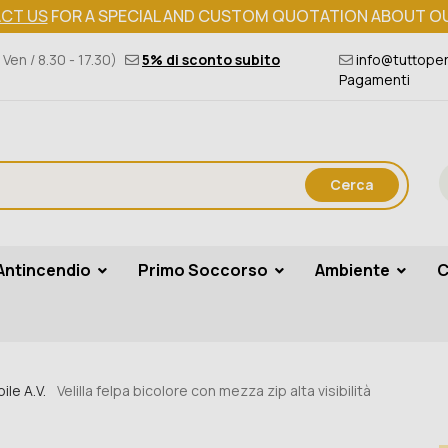
CT US
FOR A SPECIAL AND CUSTOM QUOTATION ABOUT O
 Ven / 8.30 - 17.30)
5% di sconto subito
info@tuttoper
Pagamenti
Cerca
Antincendio
Primo Soccorso
Ambiente
C
ile A.V.
Velilla felpa bicolore con mezza zip alta visibilità