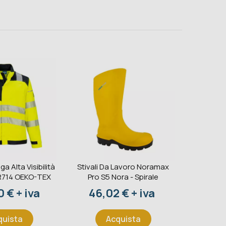
ga Alta Visibilità
Stivali Da Lavoro Noramax
Estintore
R714 OEKO-TEX
Pro S5 Nora - Spirale
233BC 
S
o
Prezzo
 € + iva
46,02 € + iva
Pr
41,
quista
Acquista