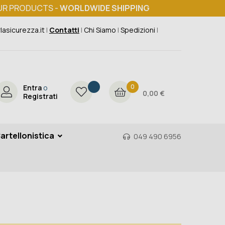
UR PRODUCTS -
WORLDWIDE SHIPPING
lasicurezza.it
|
Contatti
|
Chi Siamo
|
Spedizioni
|
0
Entra
o
0,00 €
Registrati
artellonistica
049 490 6956