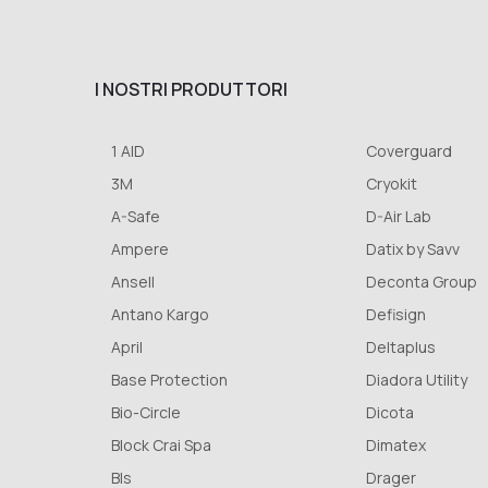
I NOSTRI PRODUTTORI
1 AID
Coverguard
3M
Cryokit
A-Safe
D-Air Lab
Ampere
Datix by Savv
Ansell
Deconta Group
Antano Kargo
Defisign
April
Deltaplus
Base Protection
Diadora Utility
Bio-Circle
Dicota
Block Crai Spa
Dimatex
Bls
Drager