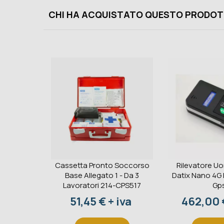
CHI HA ACQUISTATO QUESTO PRODOT
Cassetta Pronto Soccorso
Rilevatore U
Base Allegato 1 - Da 3
Datix Nano 4G
Lavoratori 214-CPS517
Gp
Prezzo
Prezzo
51,45 € + iva
462,00 €