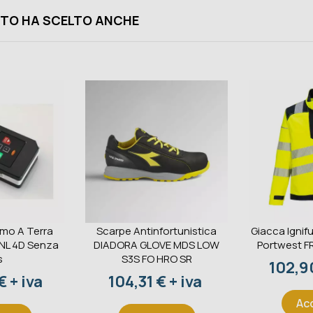
TO HA SCELTO ANCHE
omo A Terra
Scarpe Antinfortunistica
Giacca Ignifu
 NL 4D Senza
DIADORA GLOVE MDS LOW
Portwest F
s
S3S FO HRO SR
Prezz
102,90
Prezzo
 + iva
104,31 € + iva
Ac