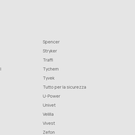
Spencer
Stryker
Traffi
l
Tychem
Tyvek
Tutto per la sicurezza
U-Power
Univet
Velilla
Vivest
Zefon