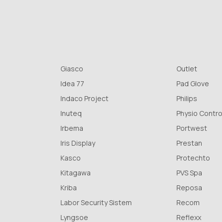
Giasco
Outlet
Idea 77
Pad Glove
Indaco Project
Philips
Inuteq
Physio Contro
Irbema
Portwest
Iris Display
Prestan
Kasco
Protechto
Kitagawa
PVS Spa
Kriba
Reposa
Labor Security Sistem
Recom
Lyngsoe
Reflexx