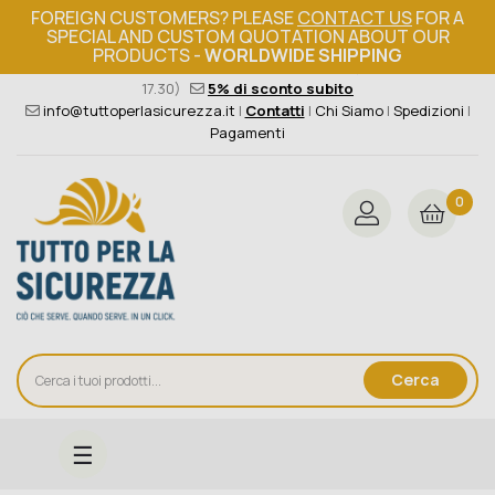
FOREIGN CUSTOMERS? PLEASE
CONTACT US
FOR A
SPECIAL AND CUSTOM QUOTATION ABOUT OUR
PRODUCTS -
WORLDWIDE SHIPPING
Ordine minimo 149€+iva
376 004 4000
(Lun - Ven / 8.30 -
17.30)
5% di sconto subito
info@tuttoperlasicurezza.it
|
Contatti
|
Chi Siamo
|
Spedizioni
|
Pagamenti
0
Cerca
navigazione
☰