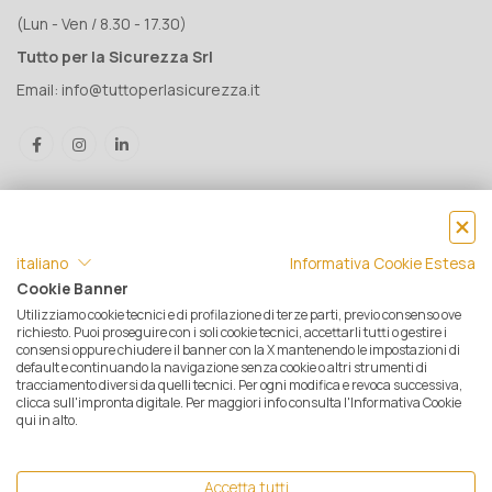
(Lun - Ven / 8.30 - 17.30)
Tutto per la Sicurezza Srl
Email:
info@tuttoperlasicurezza.it
italiano
Informativa Cookie Estesa
Cookie Banner
Utilizziamo cookie tecnici e di profilazione di terze parti, previo consenso ove
® Tutto per la Sicurezza Srl IT05500560288 | Rea 471793 - C.S. €
richiesto. Puoi proseguire con i soli cookie tecnici, accettarli tutti o gestire i
consensi oppure chiudere il banner con la X mantenendo le impostazioni di
10.000 i.v. | © 2025 Tutti i diritti riservati. Tutto per la sicurezza è un
default e continuando la navigazione senza cookie o altri strumenti di
marchio registrato
tracciamento diversi da quelli tecnici. Per ogni modifica e revoca successiva,
clicca sull'impronta digitale. Per maggiori info consulta l'Informativa Cookie
Privacy e Cookie Policy
|
Mappa del sito
|
Termini e condizioni di
qui in alto.
vendita
|
Resi e Garanzie
|
Spedizioni
|
Pagamenti
|
Assistenza
Clienti
| Ecommerce by
Opensolve
Accetta tutti