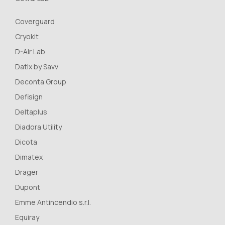
Coverguard
Cryokit
D-Air Lab
Datix by Savv
Deconta Group
Defisign
Deltaplus
Diadora Utility
Dicota
Dimatex
Drager
Dupont
Emme Antincendio s.r.l.
Equiray