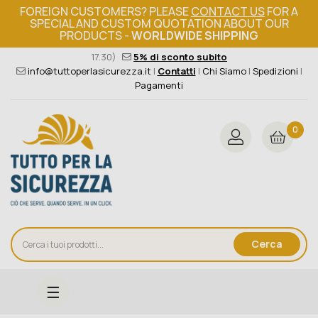
FOREIGN CUSTOMERS? PLEASE
CONTACT US
FOR A
SPECIAL AND CUSTOM QUOTATION ABOUT OUR
PRODUCTS -
WORLDWIDE SHIPPING
Ordine minimo 149€+iva
376 004 4000
(Lun - Ven / 8.30 -
17.30)
5% di sconto subito
info@tuttoperlasicurezza.it
|
Contatti
|
Chi Siamo
|
Spedizioni
|
Pagamenti
0
Cerca
navigazione
☰