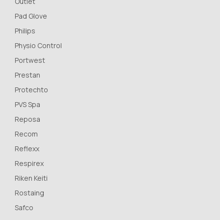
Outlet
Pad Glove
Philips
Physio Control
Portwest
Prestan
Protechto
PVS Spa
Reposa
Recom
Reflexx
Respirex
Riken Keiti
Rostaing
Safco