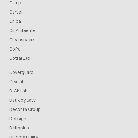
Camp
Carvel
Chiba
Cir Ambiente
Cleanspace
Cofra
Cotral Lab
Coverguard
Cryokit
D-Air Lab
Datix by Savv
Deconta Group
Defisign
Deltaplus
Diadora Utility