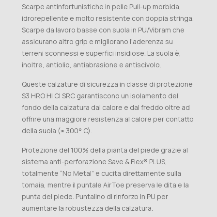
Scarpe antinfortunistiche in pelle Pull-up morbida,
idrorepellente e molto resistente con doppia stringa.
Scarpe da lavoro basse con suola in PU/Vibram che
assicurano altro grip e migliorano l’aderenza su
terreni sconnessi e superfici insidiose. La suola è,
inoltre, antiolio, antiabrasione e antiscivolo.
Queste calzature di sicurezza in classe di protezione
S3 HRO HI CI SRC garantiscono un isolamento del
fondo della calzatura dal calore e dal freddo oltre ad
offrire una maggiore resistenza al calore per contatto
della suola (≥ 300° C).
Protezione del 100% della pianta del piede grazie al
sistema anti-perforazione Save & Flex® PLUS,
totalmente “No Metal” e cucita direttamente sulla
tomaia, mentre il puntale AirToe preserva le dita e la
punta del piede. Puntalino di rinforzo in PU per
aumentare la robustezza della calzatura.