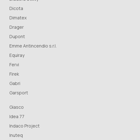
Dicota
Dimatex
Drager
Dupont
Emme Antincendio s.r.l.
Equiray
Fervi
Firek
Gabri
Garsport
Giasco
Idea 77
Indaco Project
Inuteq