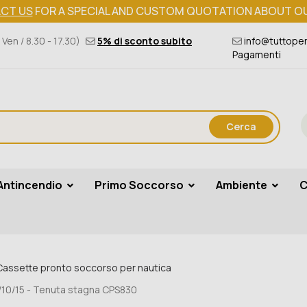
CT US
FOR A SPECIAL AND CUSTOM QUOTATION ABOUT O
 Ven / 8.30 - 17.30)
5% di sconto subito
info@tuttoper
Pagamenti
Cerca
Antincendio
Primo Soccorso
Ambiente
C
Cassette pronto soccorso per nautica
/10/15 - Tenuta stagna CPS830