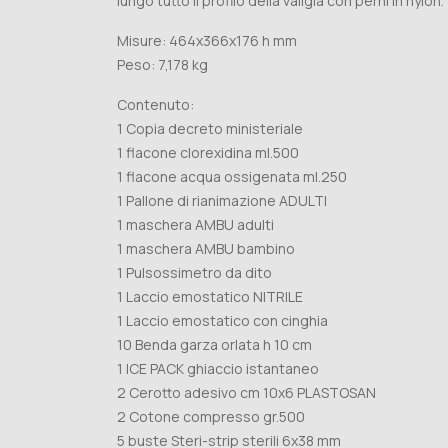
lungo tutto il profilo della valigia con perni in nylon.
Misure: 464x366x176 h mm
Peso: 7,178 kg
Contenuto:
1 Copia decreto ministeriale
1 flacone clorexidina ml.500
1 flacone acqua ossigenata ml.250
1 Pallone di rianimazione ADULTI
1 maschera AMBU adulti
1 maschera AMBU bambino
1 Pulsossimetro da dito
1 Laccio emostatico NITRILE
1 Laccio emostatico con cinghia
10 Benda garza orlata h 10 cm
1 ICE PACK ghiaccio istantaneo
2 Cerotto adesivo cm 10x6 PLASTOSAN
2 Cotone compresso gr.500
5 buste Steri-strip sterili 6x38 mm