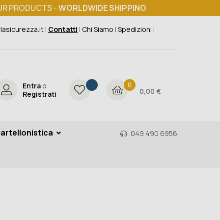
UR PRODUCTS -
WORLDWIDE SHIPPING
lasicurezza.it
|
Contatti
|
Chi Siamo
|
Spedizioni
|
0
Entra
o
0,00 €
Registrati
artellonistica
049 490 6956