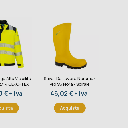
ga Alta Visibilità
Stivali Da Lavoro Noramax
Estintore
R714 OEKO-TEX
Pro S5 Nora - Spirale
233BC 
S
o
Prezzo
 € + iva
46,02 € + iva
Pr
41,
quista
Acquista