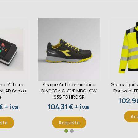
omo A Terra
Scarpe Antinfortunistica
Giacca Ignifu
 NL 4D Senza
DIADORA GLOVE MDS LOW
Portwest F
s
S3S FO HRO SR
Prezz
102,90
Prezzo
 + iva
104,31 € + iva
Ac
sta
Acquista