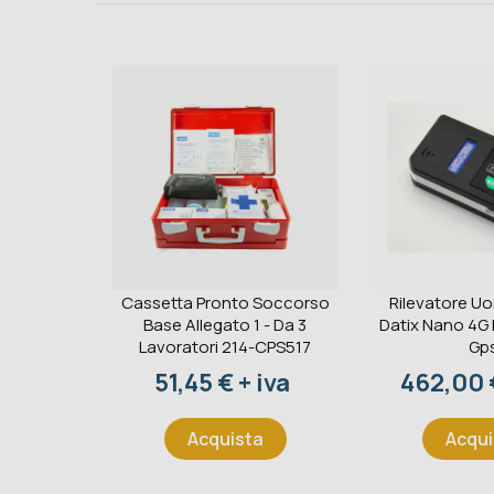
Cassetta Pronto Soccorso
Rilevatore U
Base Allegato 1 - Da 3
Datix Nano 4G
Lavoratori 214-CPS517
Gp
Prezzo
Prezzo
51,45 € + iva
462,00 €
Acquista
Acqui