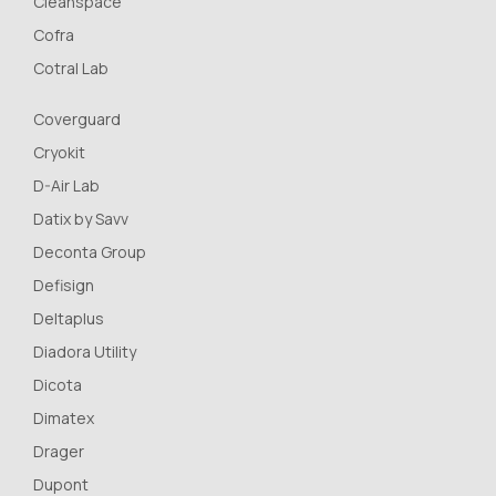
Cleanspace
Cofra
Cotral Lab
Coverguard
Cryokit
D-Air Lab
Datix by Savv
Deconta Group
Defisign
Deltaplus
Diadora Utility
Dicota
Dimatex
Drager
Dupont