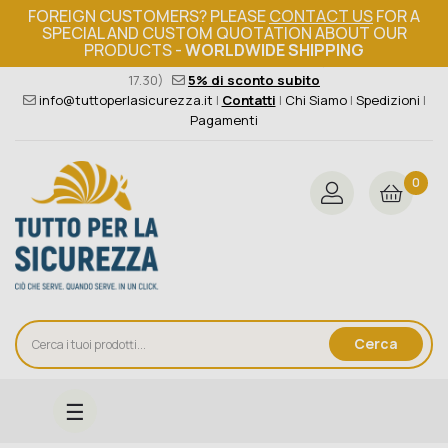
FOREIGN CUSTOMERS? PLEASE
CONTACT US
FOR A
SPECIAL AND CUSTOM QUOTATION ABOUT OUR
PRODUCTS -
WORLDWIDE SHIPPING
Ordine minimo 149€+iva
376 004 4000
(Lun - Ven / 8.30 -
17.30)
5% di sconto subito
info@tuttoperlasicurezza.it
|
Contatti
|
Chi Siamo
|
Spedizioni
|
Pagamenti
0
Cerca
navigazione
☰