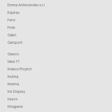
Emme Antincendio s.r.l.
Equiray
Fervi
Firek
Gabri
Garsport
Giasco
Idea 77
Indaco Project
Inuteq
Irbema
Iris Display
Kasco
Kitagawa