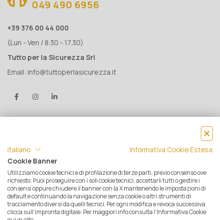
049 490 6956
+39 376 00 44 000
(Lun - Ven / 8.30 - 17.30)
Tutto per la Sicurezza Srl
Email:
info@tuttoperlasicurezza.it
italiano
Informativa Cookie Estesa
Cookie Banner
Utilizziamo cookie tecnici e di profilazione di terze parti, previo consenso ove
® Tutto per la Sicurezza Srl IT05500560288 | Rea 471793 - C.S. €
richiesto. Puoi proseguire con i soli cookie tecnici, accettarli tutti o gestire i
consensi oppure chiudere il banner con la X mantenendo le impostazioni di
10.000 i.v. | © 2025 Tutti i diritti riservati. Tutto per la sicurezza è un
default e continuando la navigazione senza cookie o altri strumenti di
marchio registrato
tracciamento diversi da quelli tecnici. Per ogni modifica e revoca successiva,
clicca sull'impronta digitale. Per maggiori info consulta l'Informativa Cookie
Privacy e Cookie Policy
|
Mappa del sito
|
Termini e condizioni di
qui in alto.