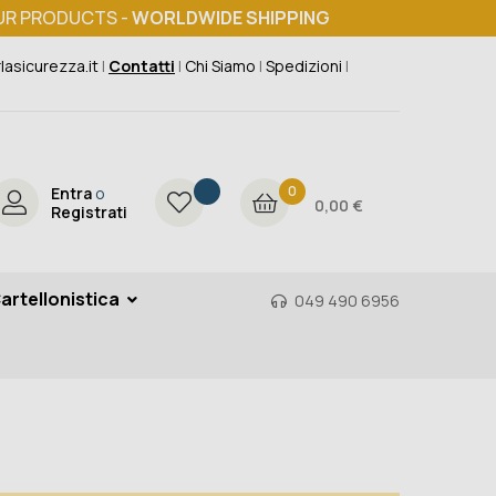
UR PRODUCTS -
WORLDWIDE SHIPPING
lasicurezza.it
|
Contatti
|
Chi Siamo
|
Spedizioni
|
0
Entra
o
0,00 €
Registrati
artellonistica
049 490 6956