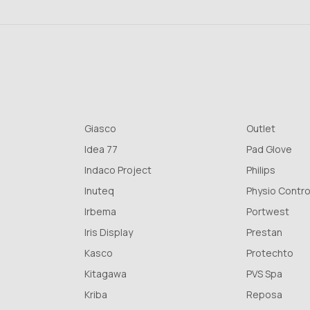
Giasco
Outlet
Idea 77
Pad Glove
Indaco Project
Philips
Inuteq
Physio Contro
Irbema
Portwest
Iris Display
Prestan
Kasco
Protechto
Kitagawa
PVS Spa
Kriba
Reposa