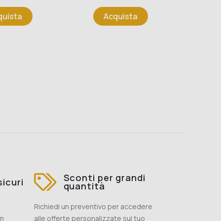
Pr
41,
quista
Acquista
Sconti per grandi
icuri
quantità
Richiedi un preventivo per accedere
on
alle offerte personalizzate sul tuo