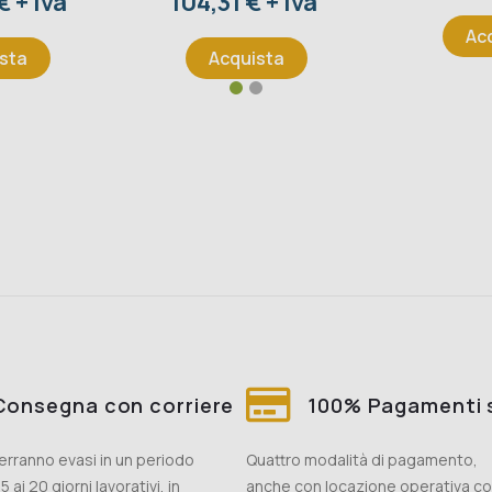
Prezzo
 + iva
104,31 € + iva
Ac
sta
Acquista
Consegna con corriere
100% Pagamenti s
 verranno evasi in un periodo
Quattro modalità di pagamento,
5 ai 20 giorni lavorativi, in
anche con locazione operativa c