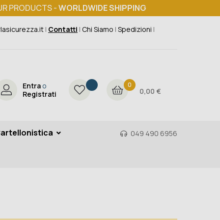
UR PRODUCTS -
WORLDWIDE SHIPPING
lasicurezza.it
|
Contatti
|
Chi Siamo
|
Spedizioni
|
0
Entra
o
0,00 €
Registrati
artellonistica
049 490 6956