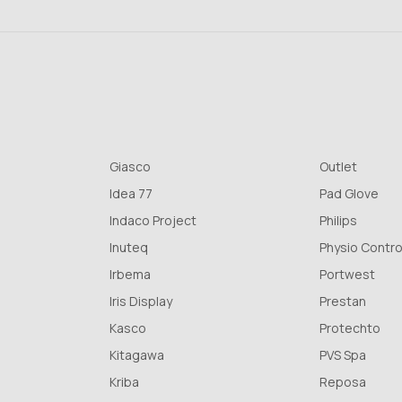
Giasco
Outlet
Idea 77
Pad Glove
Indaco Project
Philips
Inuteq
Physio Contro
Irbema
Portwest
Iris Display
Prestan
Kasco
Protechto
Kitagawa
PVS Spa
Kriba
Reposa