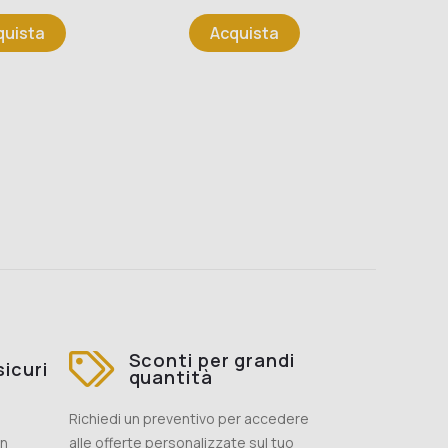
Pr
41,
quista
Acquista
Sconti per grandi
icuri
quantità
Richiedi un preventivo per accedere
on
alle offerte personalizzate sul tuo