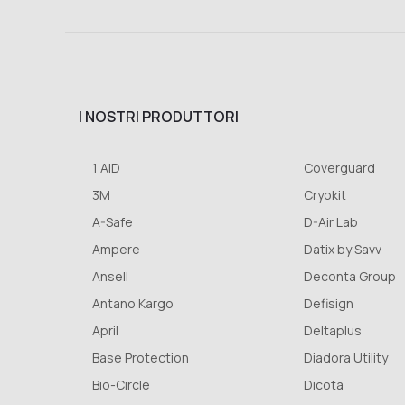
I NOSTRI PRODUTTORI
1 AID
Coverguard
3M
Cryokit
A-Safe
D-Air Lab
Ampere
Datix by Savv
Ansell
Deconta Group
Antano Kargo
Defisign
April
Deltaplus
Base Protection
Diadora Utility
Bio-Circle
Dicota