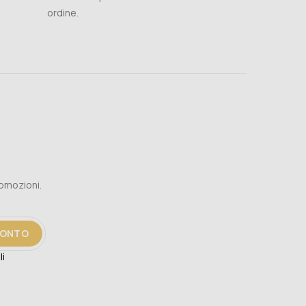
ordine.
romozioni.
CONTO
li