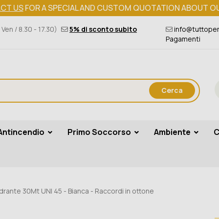
CT US
FOR A SPECIAL AND CUSTOM QUOTATION ABOUT O
 Ven / 8.30 - 17.30)
5% di sconto subito
info@tuttoper
Pagamenti
Cerca
Antincendio
Primo Soccorso
Ambiente
C
drante 30Mt UNI 45 - Bianca - Raccordi in ottone