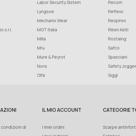
Labor Security Sistem
Recom
Lyngsoe
Reflexx
Mechanix Wear
Respirex
s.r.l.
MGT Italia
Riken Keiti
Milla
Rostaing
Mru
Safco
Mure & Peyrot
Spasciani
Nora
Safety Jogge
Olfa
Siggi
AZIONI
IL MIO ACCOUNT
CATEGORIE T
 condizioni di
I miei ordini
Scarpe antinfort