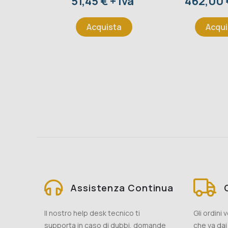
Prezzo
Prezzo
51,45 € + iva
462,00 €
Acquista
Acqui
Assistenza Continua
Il nostro help desk tecnico ti
Gli ordini
supporta in caso di dubbi, domande
che va dai 