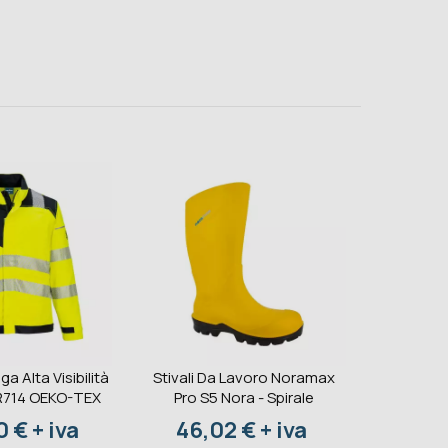
ga Alta Visibilità
Stivali Da Lavoro Noramax
Estintore
R714 OEKO-TEX
Pro S5 Nora - Spirale
233BC 
S
o
Prezzo
 € + iva
46,02 € + iva