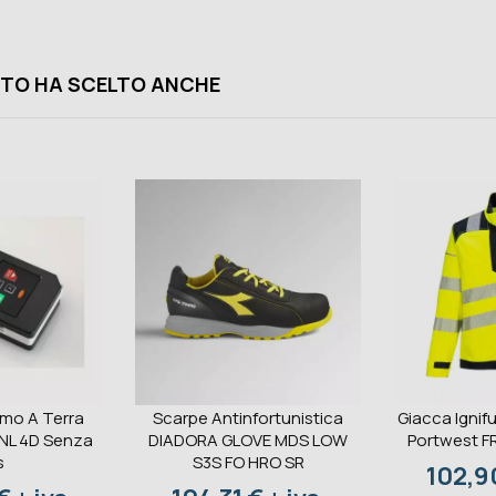
TO HA SCELTO ANCHE
omo A Terra
Scarpe Antinfortunistica
Giacca Ignifu
 NL 4D Senza
DIADORA GLOVE MDS LOW
Portwest F
s
S3S FO HRO SR
Prezz
102,90